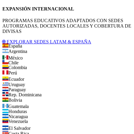
EXPANSIÓN INTERNACIONAL
PROGRAMAS EDUCATIVOS ADAPTADOS CON SEDES
AUTORIZADAS, DOCENTES LOCALES Y COBERTURA DE
DIVISAS
🌐 EXPLORAR SEDES LATAM & ESPAÑA
España
Argentina
México
Chile
Colombia
Perú
Ecuador
Uruguay
Paraguay
Rep. Dominicana
Bolivia
Guatemala
Honduras
Nicaragua
Venezuela
El Salvador
Costa Rica