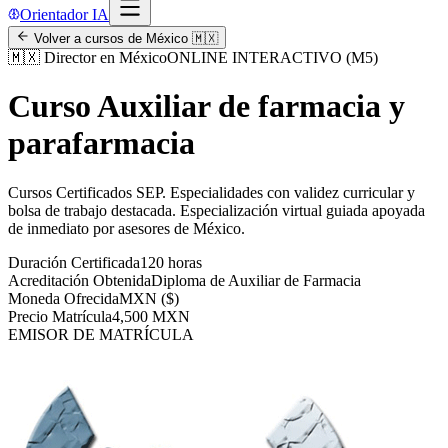
Orientador IA
Volver a cursos de
México
🇲🇽
🇲🇽
Director en México
ONLINE INTERACTIVO (M5)
Curso Auxiliar de farmacia y
parafarmacia
Cursos Certificados SEP
.
Especialidades con validez curricular y
bolsa de trabajo destacada.
Especialización virtual guiada apoyada
de inmediato por asesores de
México
.
Duración Certificada
120 horas
Acreditación Obtenida
Diploma de Auxiliar de Farmacia
Moneda Ofrecida
MXN ($)
Precio Matrícula
4,500 MXN
EMISOR DE MATRÍCULA