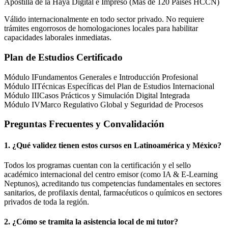
Apostilla de la Haya Digital e Impreso (Más de 120 Países HCCN)
Válido internacionalmente en todo sector privado. No requiere
trámites engorrosos de homologaciones locales para habilitar
capacidades laborales inmediatas.
Plan de Estudios Certificado
Módulo I
Fundamentos Generales e Introducción Profesional
Módulo II
Técnicas Específicas del Plan de Estudios Internacional
Módulo III
Casos Prácticos y Simulación Digital Integrada
Módulo IV
Marco Regulativo Global y Seguridad de Procesos
Preguntas Frecuentes y Convalidación
1. ¿Qué validez tienen estos cursos en Latinoamérica y
México
?
Todos los programas cuentan con la certificación y el sello
académico internacional del centro emisor (como
IA & E-Learning
Neptunos
), acreditando tus competencias fundamentales en sectores
sanitarios, de profilaxis dental, farmacéuticos o químicos en sectores
privados de toda la región.
2. ¿Cómo se tramita la asistencia local de mi tutor?