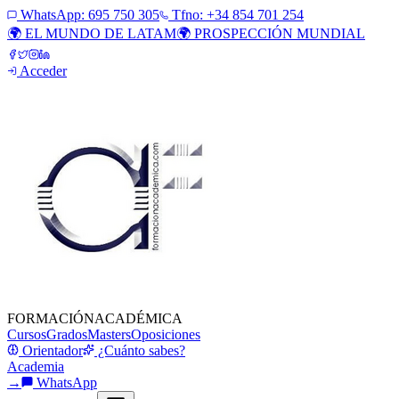
WhatsApp:
695 750 305
Tfno: +34 854 701 254
🌍 EL MUNDO DE LATAM
🌍 PROSPECCIÓN MUNDIAL
Acceder
FORMACIÓN
ACADÉMICA
Cursos
Grados
Masters
Oposiciones
Orientador
¿Cuánto sabes?
Academia
→
WhatsApp