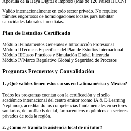
Apostilla de la Haya Digital e Impreso (Más de 120 Países HCCN)
Válido internacionalmente en todo sector privado. No requiere
trámites engorrosos de homologaciones locales para habilitar
capacidades laborales inmediatas.
Plan de Estudios Certificado
Módulo I
Fundamentos Generales e Introducción Profesional
Módulo II
Técnicas Específicas del Plan de Estudios Internacional
Módulo III
Casos Prácticos y Simulación Digital Integrada
Módulo IV
Marco Regulativo Global y Seguridad de Procesos
Preguntas Frecuentes y Convalidación
1. ¿Qué validez tienen estos cursos en Latinoamérica y
México
?
Todos los programas cuentan con la certificación y el sello
académico internacional del centro emisor (como
IA & E-Learning
Neptunos
), acreditando tus competencias fundamentales en sectores
sanitarios, de profilaxis dental, farmacéuticos o químicos en sectores
privados de toda la región.
2. ¿Cómo se tramita la asistencia local de mi tutor?