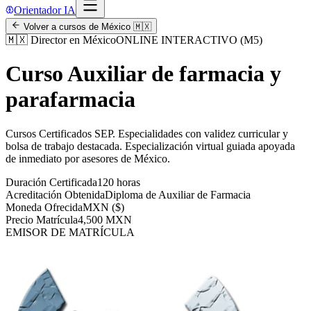
Orientador IA
Volver a cursos de
México
🇲🇽
🇲🇽
Director en México
ONLINE INTERACTIVO (M5)
Curso Auxiliar de farmacia y
parafarmacia
Cursos Certificados SEP
.
Especialidades con validez curricular y
bolsa de trabajo destacada.
Especialización virtual guiada apoyada
de inmediato por asesores de
México
.
Duración Certificada
120 horas
Acreditación Obtenida
Diploma de Auxiliar de Farmacia
Moneda Ofrecida
MXN ($)
Precio Matrícula
4,500 MXN
EMISOR DE MATRÍCULA