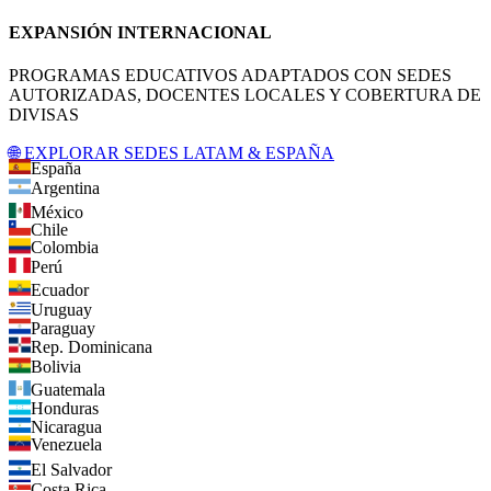
EXPANSIÓN INTERNACIONAL
PROGRAMAS EDUCATIVOS ADAPTADOS CON SEDES
AUTORIZADAS, DOCENTES LOCALES Y COBERTURA DE
DIVISAS
🌐 EXPLORAR SEDES LATAM & ESPAÑA
España
Argentina
México
Chile
Colombia
Perú
Ecuador
Uruguay
Paraguay
Rep. Dominicana
Bolivia
Guatemala
Honduras
Nicaragua
Venezuela
El Salvador
Costa Rica