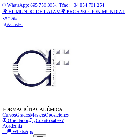
WhatsApp:
695 750 305
Tfno: +34 854 701 254
🌍 EL MUNDO DE LATAM
🌍 PROSPECCIÓN MUNDIAL
Acceder
FORMACIÓN
ACADÉMICA
Cursos
Grados
Masters
Oposiciones
Orientador
¿Cuánto sabes?
Academia
→
WhatsApp