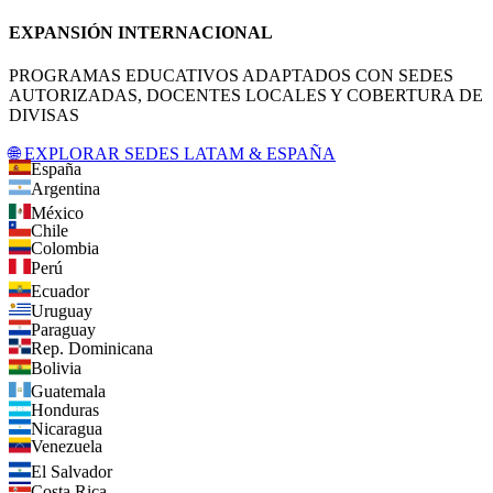
EXPANSIÓN INTERNACIONAL
PROGRAMAS EDUCATIVOS ADAPTADOS CON SEDES
AUTORIZADAS, DOCENTES LOCALES Y COBERTURA DE
DIVISAS
🌐 EXPLORAR SEDES LATAM & ESPAÑA
España
Argentina
México
Chile
Colombia
Perú
Ecuador
Uruguay
Paraguay
Rep. Dominicana
Bolivia
Guatemala
Honduras
Nicaragua
Venezuela
El Salvador
Costa Rica