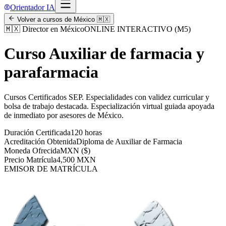
Orientador IA
Volver a cursos de
México
🇲🇽
🇲🇽
Director en México
ONLINE INTERACTIVO (M5)
Curso Auxiliar de farmacia y
parafarmacia
Cursos Certificados SEP
.
Especialidades con validez curricular y
bolsa de trabajo destacada.
Especialización virtual guiada apoyada
de inmediato por asesores de
México
.
Duración Certificada
120 horas
Acreditación Obtenida
Diploma de Auxiliar de Farmacia
Moneda Ofrecida
MXN ($)
Precio Matrícula
4,500 MXN
EMISOR DE MATRÍCULA