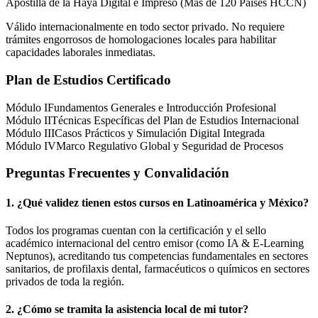
Apostilla de la Haya Digital e Impreso (Más de 120 Países HCCN)
Válido internacionalmente en todo sector privado. No requiere
trámites engorrosos de homologaciones locales para habilitar
capacidades laborales inmediatas.
Plan de Estudios Certificado
Módulo I
Fundamentos Generales e Introducción Profesional
Módulo II
Técnicas Específicas del Plan de Estudios Internacional
Módulo III
Casos Prácticos y Simulación Digital Integrada
Módulo IV
Marco Regulativo Global y Seguridad de Procesos
Preguntas Frecuentes y Convalidación
1. ¿Qué validez tienen estos cursos en Latinoamérica y
México
?
Todos los programas cuentan con la certificación y el sello
académico internacional del centro emisor (como
IA & E-Learning
Neptunos
), acreditando tus competencias fundamentales en sectores
sanitarios, de profilaxis dental, farmacéuticos o químicos en sectores
privados de toda la región.
2. ¿Cómo se tramita la asistencia local de mi tutor?