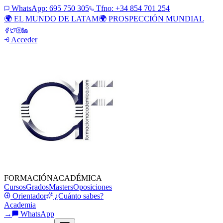
WhatsApp:
695 750 305
Tfno: +34 854 701 254
🌍 EL MUNDO DE LATAM
🌍 PROSPECCIÓN MUNDIAL
Acceder
FORMACIÓN
ACADÉMICA
Cursos
Grados
Masters
Oposiciones
Orientador
¿Cuánto sabes?
Academia
→
WhatsApp