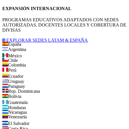
EXPANSIÓN INTERNACIONAL
PROGRAMAS EDUCATIVOS ADAPTADOS CON SEDES
AUTORIZADAS, DOCENTES LOCALES Y COBERTURA DE
DIVISAS
🌐 EXPLORAR SEDES LATAM & ESPAÑA
España
Argentina
México
Chile
Colombia
Perú
Ecuador
Uruguay
Paraguay
Rep. Dominicana
Bolivia
Guatemala
Honduras
Nicaragua
Venezuela
El Salvador
Costa Rica