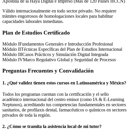
Apostilla de la Haya Digital e Impreso (Más de 120 Países HCCN)
Válido internacionalmente en todo sector privado. No requiere
trámites engorrosos de homologaciones locales para habilitar
capacidades laborales inmediatas.
Plan de Estudios Certificado
Módulo I
Fundamentos Generales e Introducción Profesional
Módulo II
Técnicas Específicas del Plan de Estudios Internacional
Módulo III
Casos Prácticos y Simulación Digital Integrada
Módulo IV
Marco Regulativo Global y Seguridad de Procesos
Preguntas Frecuentes y Convalidación
1. ¿Qué validez tienen estos cursos en Latinoamérica y
México
?
Todos los programas cuentan con la certificación y el sello
académico internacional del centro emisor (como
IA & E-Learning
Neptunos
), acreditando tus competencias fundamentales en sectores
sanitarios, de profilaxis dental, farmacéuticos o químicos en sectores
privados de toda la región.
2. ¿Cómo se tramita la asistencia local de mi tutor?