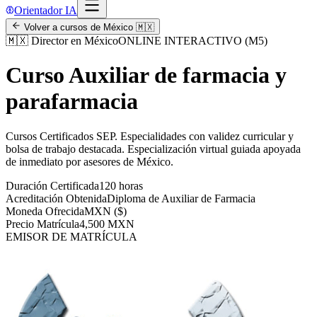
Orientador IA
Volver a cursos de
México
🇲🇽
🇲🇽
Director en México
ONLINE INTERACTIVO (M5)
Curso Auxiliar de farmacia y
parafarmacia
Cursos Certificados SEP
.
Especialidades con validez curricular y
bolsa de trabajo destacada.
Especialización virtual guiada apoyada
de inmediato por asesores de
México
.
Duración Certificada
120 horas
Acreditación Obtenida
Diploma de Auxiliar de Farmacia
Moneda Ofrecida
MXN ($)
Precio Matrícula
4,500 MXN
EMISOR DE MATRÍCULA