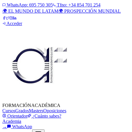
WhatsApp:
695 750 305
Tfno: +34 854 701 254
🌍 EL MUNDO DE LATAM
🌍 PROSPECCIÓN MUNDIAL
Acceder
FORMACIÓN
ACADÉMICA
Cursos
Grados
Masters
Oposiciones
Orientador
¿Cuánto sabes?
Academia
→
WhatsApp