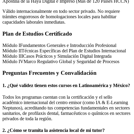
Apostilla de la Haya Digital e Impreso (Más de 120 Países HCCN)
Válido internacionalmente en todo sector privado. No requiere
trámites engorrosos de homologaciones locales para habilitar
capacidades laborales inmediatas.
Plan de Estudios Certificado
Módulo I
Fundamentos Generales e Introducción Profesional
Módulo II
Técnicas Específicas del Plan de Estudios Internacional
Módulo III
Casos Prácticos y Simulación Digital Integrada
Módulo IV
Marco Regulativo Global y Seguridad de Procesos
Preguntas Frecuentes y Convalidación
1. ¿Qué validez tienen estos cursos en Latinoamérica y
México
?
Todos los programas cuentan con la certificación y el sello
académico internacional del centro emisor (como
IA & E-Learning
Neptunos
), acreditando tus competencias fundamentales en sectores
sanitarios, de profilaxis dental, farmacéuticos o químicos en sectores
privados de toda la región.
2. ¿Cómo se tramita la asistencia local de mi tutor?