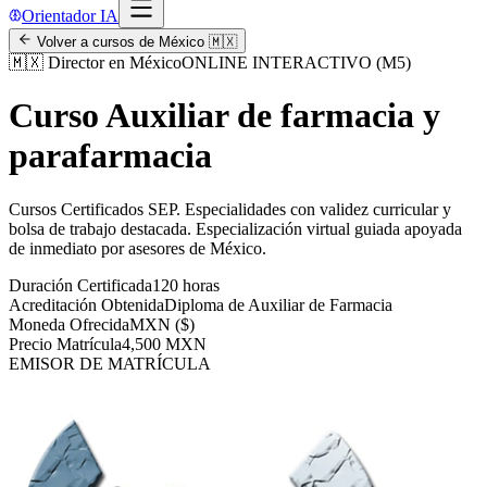
Orientador IA
Volver a cursos de
México
🇲🇽
🇲🇽
Director en México
ONLINE INTERACTIVO (M5)
Curso Auxiliar de farmacia y
parafarmacia
Cursos Certificados SEP
.
Especialidades con validez curricular y
bolsa de trabajo destacada.
Especialización virtual guiada apoyada
de inmediato por asesores de
México
.
Duración Certificada
120 horas
Acreditación Obtenida
Diploma de Auxiliar de Farmacia
Moneda Ofrecida
MXN ($)
Precio Matrícula
4,500 MXN
EMISOR DE MATRÍCULA