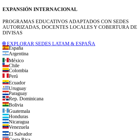
EXPANSIÓN INTERNACIONAL
PROGRAMAS EDUCATIVOS ADAPTADOS CON SEDES
AUTORIZADAS, DOCENTES LOCALES Y COBERTURA DE
DIVISAS
🌐 EXPLORAR SEDES LATAM & ESPAÑA
España
Argentina
México
Chile
Colombia
Perú
Ecuador
Uruguay
Paraguay
Rep. Dominicana
Bolivia
Guatemala
Honduras
Nicaragua
Venezuela
El Salvador
Costa Rica