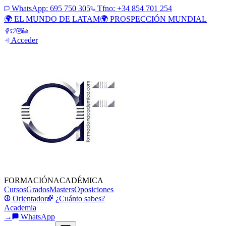
WhatsApp:
695 750 305
Tfno: +34 854 701 254
🌍 EL MUNDO DE LATAM
🌍 PROSPECCIÓN MUNDIAL
Acceder
FORMACIÓN
ACADÉMICA
Cursos
Grados
Masters
Oposiciones
Orientador
¿Cuánto sabes?
Academia
→
WhatsApp