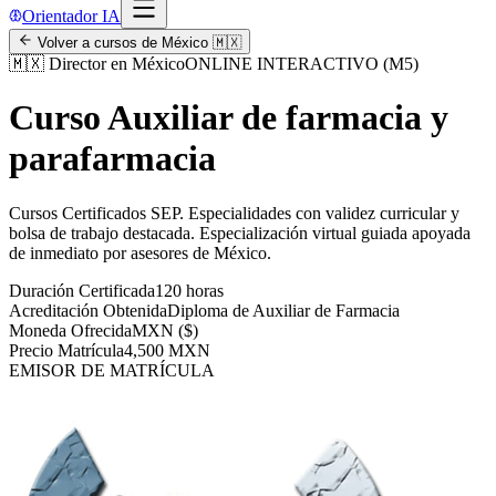
Orientador IA
Volver a cursos de
México
🇲🇽
🇲🇽
Director en México
ONLINE INTERACTIVO (M5)
Curso Auxiliar de farmacia y
parafarmacia
Cursos Certificados SEP
.
Especialidades con validez curricular y
bolsa de trabajo destacada.
Especialización virtual guiada apoyada
de inmediato por asesores de
México
.
Duración Certificada
120 horas
Acreditación Obtenida
Diploma de Auxiliar de Farmacia
Moneda Ofrecida
MXN ($)
Precio Matrícula
4,500 MXN
EMISOR DE MATRÍCULA