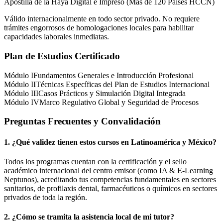
Apostilla de la Haya Digital e Impreso (Más de 120 Países HCCN)
Válido internacionalmente en todo sector privado. No requiere
trámites engorrosos de homologaciones locales para habilitar
capacidades laborales inmediatas.
Plan de Estudios Certificado
Módulo I
Fundamentos Generales e Introducción Profesional
Módulo II
Técnicas Específicas del Plan de Estudios Internacional
Módulo III
Casos Prácticos y Simulación Digital Integrada
Módulo IV
Marco Regulativo Global y Seguridad de Procesos
Preguntas Frecuentes y Convalidación
1. ¿Qué validez tienen estos cursos en Latinoamérica y
México
?
Todos los programas cuentan con la certificación y el sello
académico internacional del centro emisor (como
IA & E-Learning
Neptunos
), acreditando tus competencias fundamentales en sectores
sanitarios, de profilaxis dental, farmacéuticos o químicos en sectores
privados de toda la región.
2. ¿Cómo se tramita la asistencia local de mi tutor?