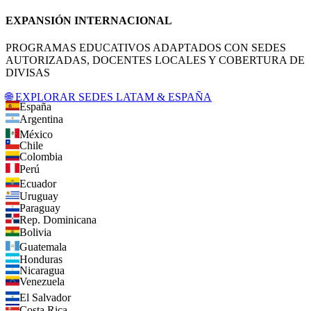
EXPANSIÓN INTERNACIONAL
PROGRAMAS EDUCATIVOS ADAPTADOS CON SEDES
AUTORIZADAS, DOCENTES LOCALES Y COBERTURA DE
DIVISAS
🌐 EXPLORAR SEDES LATAM & ESPAÑA
España
Argentina
México
Chile
Colombia
Perú
Ecuador
Uruguay
Paraguay
Rep. Dominicana
Bolivia
Guatemala
Honduras
Nicaragua
Venezuela
El Salvador
Costa Rica