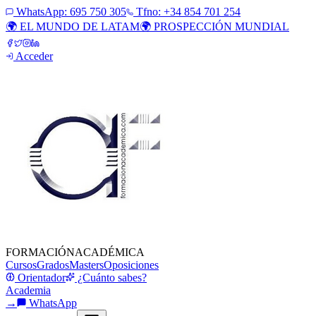
WhatsApp:
695 750 305
Tfno: +34 854 701 254
🌍 EL MUNDO DE LATAM
🌍 PROSPECCIÓN MUNDIAL
Acceder
FORMACIÓN
ACADÉMICA
Cursos
Grados
Masters
Oposiciones
Orientador
¿Cuánto sabes?
Academia
→
WhatsApp