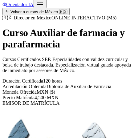
Orientador IA
Volver a cursos de
México
🇲🇽
🇲🇽
Director en México
ONLINE INTERACTIVO (M5)
Curso Auxiliar de farmacia y
parafarmacia
Cursos Certificados SEP
.
Especialidades con validez curricular y
bolsa de trabajo destacada.
Especialización virtual guiada apoyada
de inmediato por asesores de
México
.
Duración Certificada
120 horas
Acreditación Obtenida
Diploma de Auxiliar de Farmacia
Moneda Ofrecida
MXN ($)
Precio Matrícula
4,500 MXN
EMISOR DE MATRÍCULA