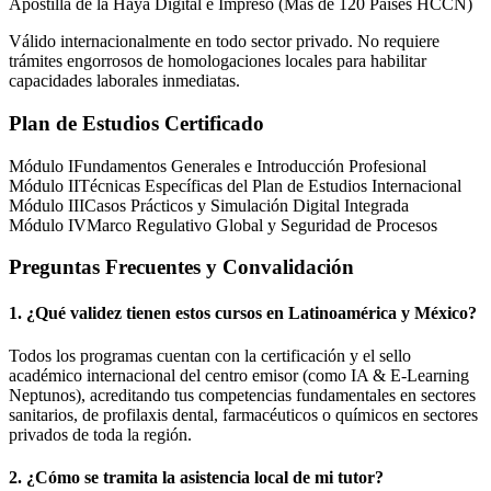
Apostilla de la Haya Digital e Impreso (Más de 120 Países HCCN)
Válido internacionalmente en todo sector privado. No requiere
trámites engorrosos de homologaciones locales para habilitar
capacidades laborales inmediatas.
Plan de Estudios Certificado
Módulo I
Fundamentos Generales e Introducción Profesional
Módulo II
Técnicas Específicas del Plan de Estudios Internacional
Módulo III
Casos Prácticos y Simulación Digital Integrada
Módulo IV
Marco Regulativo Global y Seguridad de Procesos
Preguntas Frecuentes y Convalidación
1. ¿Qué validez tienen estos cursos en Latinoamérica y
México
?
Todos los programas cuentan con la certificación y el sello
académico internacional del centro emisor (como
IA & E-Learning
Neptunos
), acreditando tus competencias fundamentales en sectores
sanitarios, de profilaxis dental, farmacéuticos o químicos en sectores
privados de toda la región.
2. ¿Cómo se tramita la asistencia local de mi tutor?