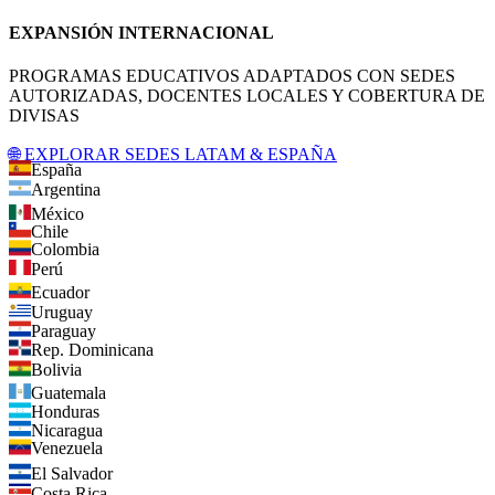
EXPANSIÓN INTERNACIONAL
PROGRAMAS EDUCATIVOS ADAPTADOS CON SEDES
AUTORIZADAS, DOCENTES LOCALES Y COBERTURA DE
DIVISAS
🌐 EXPLORAR SEDES LATAM & ESPAÑA
España
Argentina
México
Chile
Colombia
Perú
Ecuador
Uruguay
Paraguay
Rep. Dominicana
Bolivia
Guatemala
Honduras
Nicaragua
Venezuela
El Salvador
Costa Rica