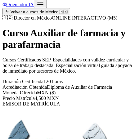
Orientador IA
Volver a cursos de
México
🇲🇽
🇲🇽
Director en México
ONLINE INTERACTIVO (M5)
Curso Auxiliar de farmacia y
parafarmacia
Cursos Certificados SEP
.
Especialidades con validez curricular y
bolsa de trabajo destacada.
Especialización virtual guiada apoyada
de inmediato por asesores de
México
.
Duración Certificada
120 horas
Acreditación Obtenida
Diploma de Auxiliar de Farmacia
Moneda Ofrecida
MXN ($)
Precio Matrícula
4,500 MXN
EMISOR DE MATRÍCULA