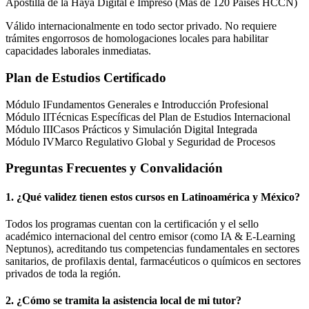
Apostilla de la Haya Digital e Impreso (Más de 120 Países HCCN)
Válido internacionalmente en todo sector privado. No requiere
trámites engorrosos de homologaciones locales para habilitar
capacidades laborales inmediatas.
Plan de Estudios Certificado
Módulo I
Fundamentos Generales e Introducción Profesional
Módulo II
Técnicas Específicas del Plan de Estudios Internacional
Módulo III
Casos Prácticos y Simulación Digital Integrada
Módulo IV
Marco Regulativo Global y Seguridad de Procesos
Preguntas Frecuentes y Convalidación
1. ¿Qué validez tienen estos cursos en Latinoamérica y
México
?
Todos los programas cuentan con la certificación y el sello
académico internacional del centro emisor (como
IA & E-Learning
Neptunos
), acreditando tus competencias fundamentales en sectores
sanitarios, de profilaxis dental, farmacéuticos o químicos en sectores
privados de toda la región.
2. ¿Cómo se tramita la asistencia local de mi tutor?