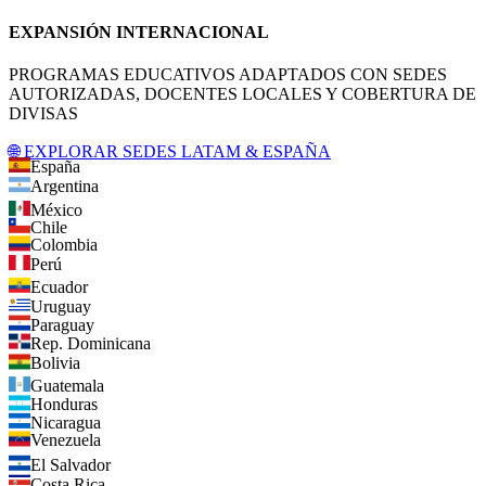
EXPANSIÓN INTERNACIONAL
PROGRAMAS EDUCATIVOS ADAPTADOS CON SEDES
AUTORIZADAS, DOCENTES LOCALES Y COBERTURA DE
DIVISAS
🌐 EXPLORAR SEDES LATAM & ESPAÑA
España
Argentina
México
Chile
Colombia
Perú
Ecuador
Uruguay
Paraguay
Rep. Dominicana
Bolivia
Guatemala
Honduras
Nicaragua
Venezuela
El Salvador
Costa Rica