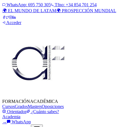
WhatsApp:
695 750 305
Tfno: +34 854 701 254
🌍 EL MUNDO DE LATAM
🌍 PROSPECCIÓN MUNDIAL
Acceder
FORMACIÓN
ACADÉMICA
Cursos
Grados
Masters
Oposiciones
Orientador
¿Cuánto sabes?
Academia
→
WhatsApp