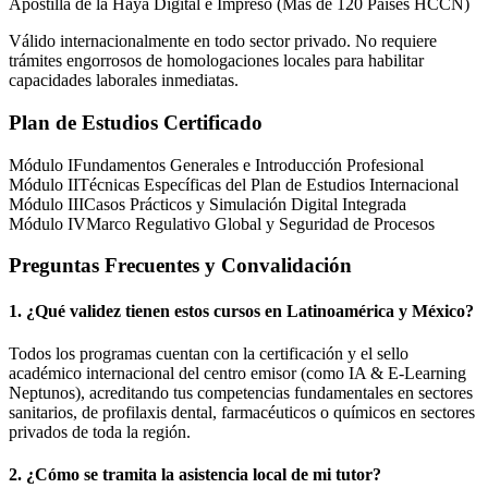
Apostilla de la Haya Digital e Impreso (Más de 120 Países HCCN)
Válido internacionalmente en todo sector privado. No requiere
trámites engorrosos de homologaciones locales para habilitar
capacidades laborales inmediatas.
Plan de Estudios Certificado
Módulo I
Fundamentos Generales e Introducción Profesional
Módulo II
Técnicas Específicas del Plan de Estudios Internacional
Módulo III
Casos Prácticos y Simulación Digital Integrada
Módulo IV
Marco Regulativo Global y Seguridad de Procesos
Preguntas Frecuentes y Convalidación
1. ¿Qué validez tienen estos cursos en Latinoamérica y
México
?
Todos los programas cuentan con la certificación y el sello
académico internacional del centro emisor (como
IA & E-Learning
Neptunos
), acreditando tus competencias fundamentales en sectores
sanitarios, de profilaxis dental, farmacéuticos o químicos en sectores
privados de toda la región.
2. ¿Cómo se tramita la asistencia local de mi tutor?