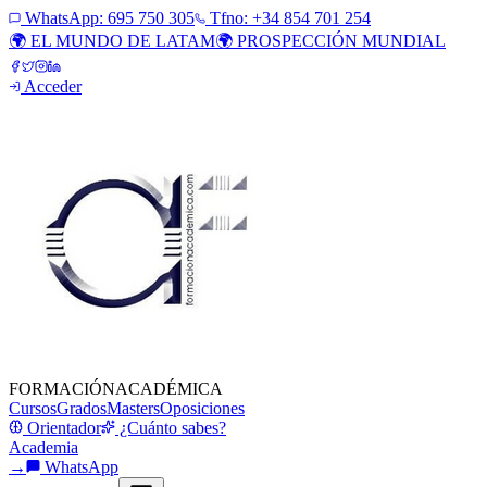
WhatsApp:
695 750 305
Tfno: +34 854 701 254
🌍 EL MUNDO DE LATAM
🌍 PROSPECCIÓN MUNDIAL
Acceder
FORMACIÓN
ACADÉMICA
Cursos
Grados
Masters
Oposiciones
Orientador
¿Cuánto sabes?
Academia
→
WhatsApp