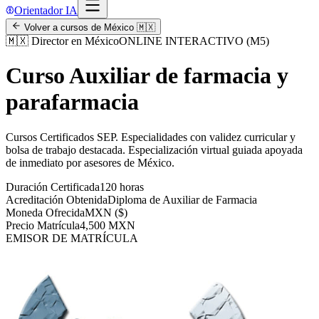
Orientador IA
Volver a cursos de
México
🇲🇽
🇲🇽
Director en México
ONLINE INTERACTIVO (M5)
Curso Auxiliar de farmacia y
parafarmacia
Cursos Certificados SEP
.
Especialidades con validez curricular y
bolsa de trabajo destacada.
Especialización virtual guiada apoyada
de inmediato por asesores de
México
.
Duración Certificada
120 horas
Acreditación Obtenida
Diploma de Auxiliar de Farmacia
Moneda Ofrecida
MXN ($)
Precio Matrícula
4,500 MXN
EMISOR DE MATRÍCULA