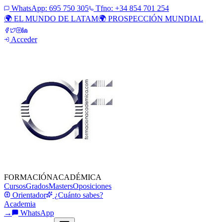
WhatsApp:
695 750 305
Tfno: +34 854 701 254
🌍 EL MUNDO DE LATAM
🌍 PROSPECCIÓN MUNDIAL
Acceder
FORMACIÓN
ACADÉMICA
Cursos
Grados
Masters
Oposiciones
Orientador
¿Cuánto sabes?
Academia
→
WhatsApp