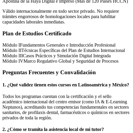
Apostilla de la Haya Digital e Impreso (Más de 120 Países HCCN)
Válido internacionalmente en todo sector privado. No requiere
trámites engorrosos de homologaciones locales para habilitar
capacidades laborales inmediatas.
Plan de Estudios Certificado
Módulo I
Fundamentos Generales e Introducción Profesional
Módulo II
Técnicas Específicas del Plan de Estudios Internacional
Módulo III
Casos Prácticos y Simulación Digital Integrada
Módulo IV
Marco Regulativo Global y Seguridad de Procesos
Preguntas Frecuentes y Convalidación
1. ¿Qué validez tienen estos cursos en Latinoamérica y
México
?
Todos los programas cuentan con la certificación y el sello
académico internacional del centro emisor (como
IA & E-Learning
Neptunos
), acreditando tus competencias fundamentales en sectores
sanitarios, de profilaxis dental, farmacéuticos o químicos en sectores
privados de toda la región.
2. ¿Cómo se tramita la asistencia local de mi tutor?