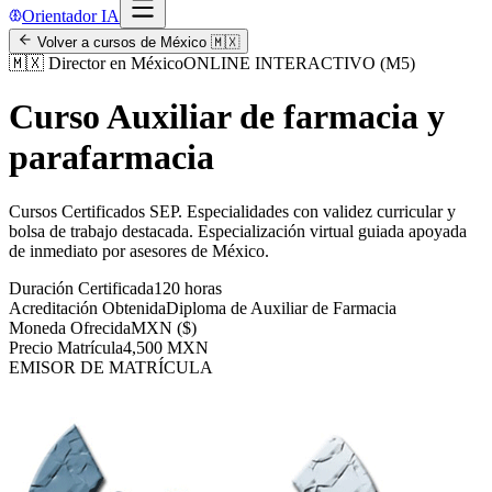
Orientador IA
Volver a cursos de
México
🇲🇽
🇲🇽
Director en México
ONLINE INTERACTIVO (M5)
Curso Auxiliar de farmacia y
parafarmacia
Cursos Certificados SEP
.
Especialidades con validez curricular y
bolsa de trabajo destacada.
Especialización virtual guiada apoyada
de inmediato por asesores de
México
.
Duración Certificada
120 horas
Acreditación Obtenida
Diploma de Auxiliar de Farmacia
Moneda Ofrecida
MXN ($)
Precio Matrícula
4,500 MXN
EMISOR DE MATRÍCULA