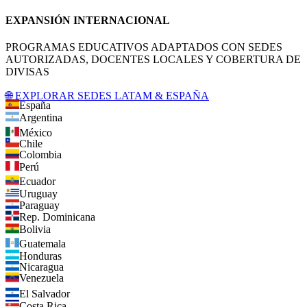
EXPANSIÓN INTERNACIONAL
PROGRAMAS EDUCATIVOS ADAPTADOS CON SEDES
AUTORIZADAS, DOCENTES LOCALES Y COBERTURA DE
DIVISAS
🌐 EXPLORAR SEDES LATAM & ESPAÑA
España
Argentina
México
Chile
Colombia
Perú
Ecuador
Uruguay
Paraguay
Rep. Dominicana
Bolivia
Guatemala
Honduras
Nicaragua
Venezuela
El Salvador
Costa Rica