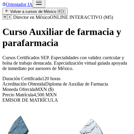
Orientador IA
Volver a cursos de
México
🇲🇽
🇲🇽
Director en México
ONLINE INTERACTIVO (M5)
Curso Auxiliar de farmacia y
parafarmacia
Cursos Certificados SEP
.
Especialidades con validez curricular y
bolsa de trabajo destacada.
Especialización virtual guiada apoyada
de inmediato por asesores de
México
.
Duración Certificada
120 horas
Acreditación Obtenida
Diploma de Auxiliar de Farmacia
Moneda Ofrecida
MXN ($)
Precio Matrícula
4,500 MXN
EMISOR DE MATRÍCULA