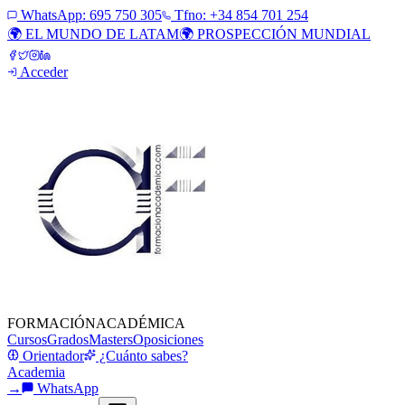
WhatsApp:
695 750 305
Tfno: +34 854 701 254
🌍 EL MUNDO DE LATAM
🌍 PROSPECCIÓN MUNDIAL
Acceder
FORMACIÓN
ACADÉMICA
Cursos
Grados
Masters
Oposiciones
Orientador
¿Cuánto sabes?
Academia
→
WhatsApp