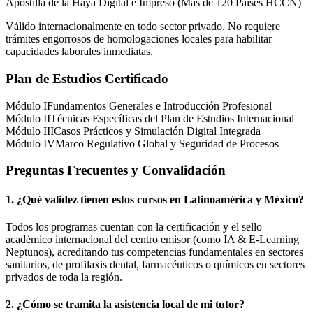
Apostilla de la Haya Digital e Impreso (Más de 120 Países HCCN)
Válido internacionalmente en todo sector privado. No requiere
trámites engorrosos de homologaciones locales para habilitar
capacidades laborales inmediatas.
Plan de Estudios Certificado
Módulo I
Fundamentos Generales e Introducción Profesional
Módulo II
Técnicas Específicas del Plan de Estudios Internacional
Módulo III
Casos Prácticos y Simulación Digital Integrada
Módulo IV
Marco Regulativo Global y Seguridad de Procesos
Preguntas Frecuentes y Convalidación
1. ¿Qué validez tienen estos cursos en Latinoamérica y
México
?
Todos los programas cuentan con la certificación y el sello
académico internacional del centro emisor (como
IA & E-Learning
Neptunos
), acreditando tus competencias fundamentales en sectores
sanitarios, de profilaxis dental, farmacéuticos o químicos en sectores
privados de toda la región.
2. ¿Cómo se tramita la asistencia local de mi tutor?