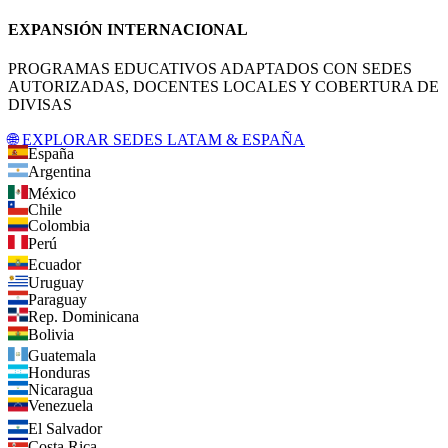
EXPANSIÓN INTERNACIONAL
PROGRAMAS EDUCATIVOS ADAPTADOS CON SEDES
AUTORIZADAS, DOCENTES LOCALES Y COBERTURA DE
DIVISAS
🌐 EXPLORAR SEDES LATAM & ESPAÑA
España
Argentina
México
Chile
Colombia
Perú
Ecuador
Uruguay
Paraguay
Rep. Dominicana
Bolivia
Guatemala
Honduras
Nicaragua
Venezuela
El Salvador
Costa Rica