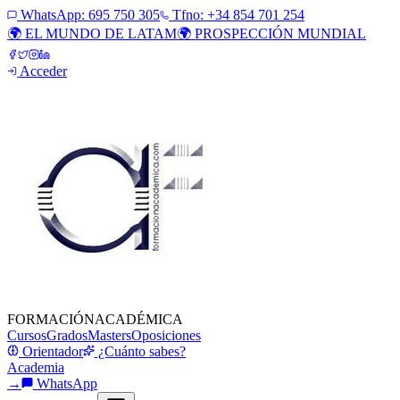
WhatsApp:
695 750 305
Tfno: +34 854 701 254
🌍 EL MUNDO DE LATAM
🌍 PROSPECCIÓN MUNDIAL
Acceder
FORMACIÓN
ACADÉMICA
Cursos
Grados
Masters
Oposiciones
Orientador
¿Cuánto sabes?
Academia
→
WhatsApp