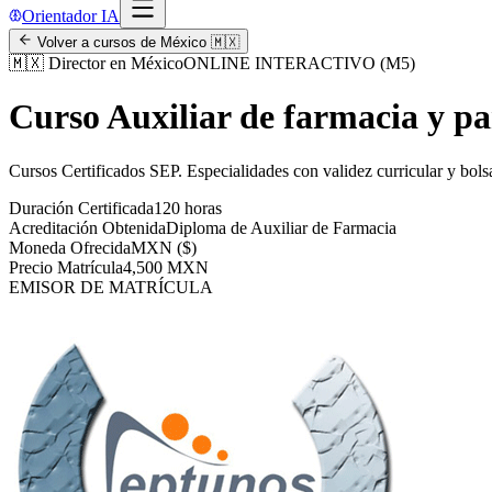
Orientador IA
Volver a cursos de
México
🇲🇽
🇲🇽
Director en México
ONLINE INTERACTIVO (M5)
Curso Auxiliar de farmacia y p
Cursos Certificados SEP
.
Especialidades con validez curricular y bols
Duración Certificada
120 horas
Acreditación Obtenida
Diploma de Auxiliar de Farmacia
Moneda Ofrecida
MXN ($)
Precio Matrícula
4,500 MXN
EMISOR DE MATRÍCULA