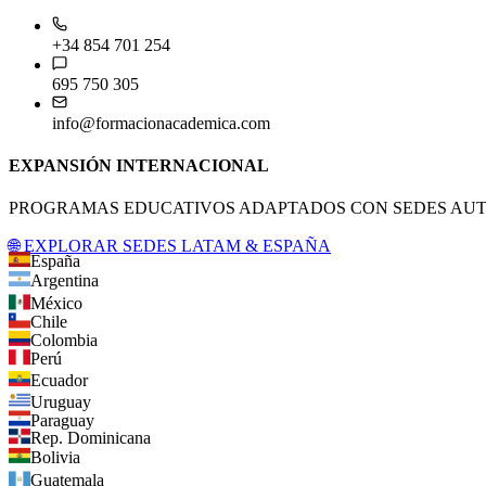
+34 854 701 254
695 750 305
info@formacionacademica.com
EXPANSIÓN INTERNACIONAL
PROGRAMAS EDUCATIVOS ADAPTADOS CON SEDES AUTO
🌐 EXPLORAR SEDES LATAM & ESPAÑA
España
Argentina
México
Chile
Colombia
Perú
Ecuador
Uruguay
Paraguay
Rep. Dominicana
Bolivia
Guatemala