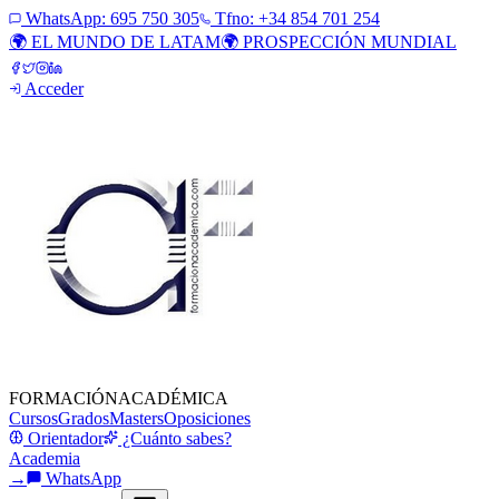
WhatsApp:
695 750 305
Tfno: +34 854 701 254
🌍 EL MUNDO DE LATAM
🌍 PROSPECCIÓN MUNDIAL
Acceder
FORMACIÓN
ACADÉMICA
Cursos
Grados
Masters
Oposiciones
Orientador
¿Cuánto sabes?
Academia
→
WhatsApp