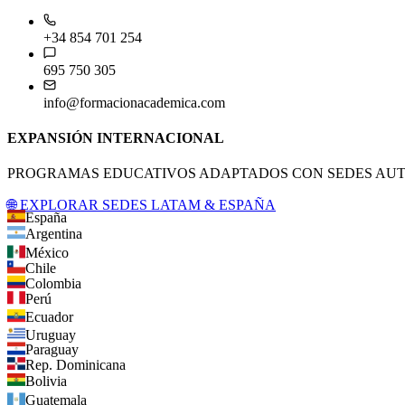
+34 854 701 254
695 750 305
info@formacionacademica.com
EXPANSIÓN INTERNACIONAL
PROGRAMAS EDUCATIVOS ADAPTADOS CON SEDES AUTO
🌐 EXPLORAR SEDES LATAM & ESPAÑA
España
Argentina
México
Chile
Colombia
Perú
Ecuador
Uruguay
Paraguay
Rep. Dominicana
Bolivia
Guatemala