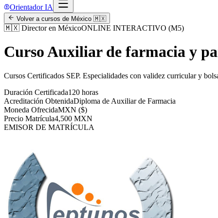
Orientador IA
Volver a cursos de
México
🇲🇽
🇲🇽
Director en México
ONLINE INTERACTIVO (M5)
Curso Auxiliar de farmacia y p
Cursos Certificados SEP
.
Especialidades con validez curricular y bols
Duración Certificada
120 horas
Acreditación Obtenida
Diploma de Auxiliar de Farmacia
Moneda Ofrecida
MXN ($)
Precio Matrícula
4,500 MXN
EMISOR DE MATRÍCULA