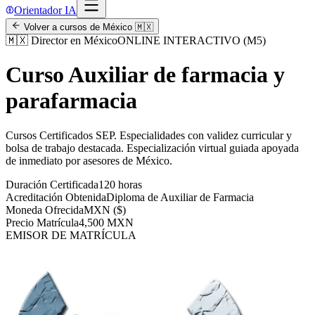
Orientador IA
Volver a cursos de
México
🇲🇽
🇲🇽
Director en México
ONLINE INTERACTIVO (M5)
Curso Auxiliar de farmacia y
parafarmacia
Cursos Certificados SEP
.
Especialidades con validez curricular y
bolsa de trabajo destacada.
Especialización virtual guiada apoyada
de inmediato por asesores de
México
.
Duración Certificada
120 horas
Acreditación Obtenida
Diploma de Auxiliar de Farmacia
Moneda Ofrecida
MXN ($)
Precio Matrícula
4,500 MXN
EMISOR DE MATRÍCULA