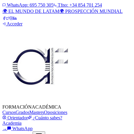
WhatsApp:
695 750 305
Tfno: +34 854 701 254
🌍 EL MUNDO DE LATAM
🌍 PROSPECCIÓN MUNDIAL
Acceder
FORMACIÓN
ACADÉMICA
Cursos
Grados
Masters
Oposiciones
Orientador
¿Cuánto sabes?
Academia
→
WhatsApp