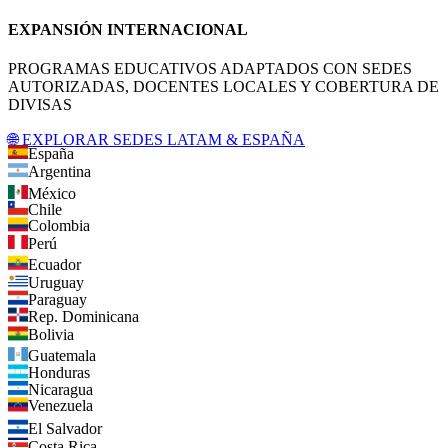
EXPANSIÓN INTERNACIONAL
PROGRAMAS EDUCATIVOS ADAPTADOS CON SEDES
AUTORIZADAS, DOCENTES LOCALES Y COBERTURA DE
DIVISAS
🌐 EXPLORAR SEDES LATAM & ESPAÑA
España
Argentina
México
Chile
Colombia
Perú
Ecuador
Uruguay
Paraguay
Rep. Dominicana
Bolivia
Guatemala
Honduras
Nicaragua
Venezuela
El Salvador
Costa Rica