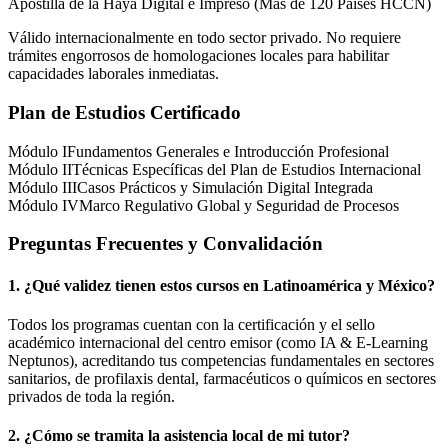
Apostilla de la Haya Digital e Impreso (Más de 120 Países HCCN)
Válido internacionalmente en todo sector privado. No requiere
trámites engorrosos de homologaciones locales para habilitar
capacidades laborales inmediatas.
Plan de Estudios Certificado
Módulo I
Fundamentos Generales e Introducción Profesional
Módulo II
Técnicas Específicas del Plan de Estudios Internacional
Módulo III
Casos Prácticos y Simulación Digital Integrada
Módulo IV
Marco Regulativo Global y Seguridad de Procesos
Preguntas Frecuentes y Convalidación
1. ¿Qué validez tienen estos cursos en Latinoamérica y
México
?
Todos los programas cuentan con la certificación y el sello
académico internacional del centro emisor (como
IA & E-Learning
Neptunos
), acreditando tus competencias fundamentales en sectores
sanitarios, de profilaxis dental, farmacéuticos o químicos en sectores
privados de toda la región.
2. ¿Cómo se tramita la asistencia local de mi tutor?