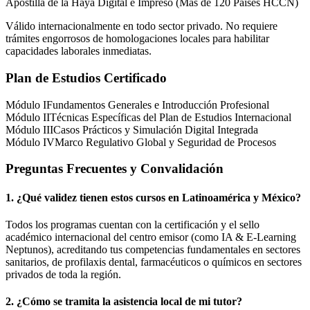
Apostilla de la Haya Digital e Impreso (Más de 120 Países HCCN)
Válido internacionalmente en todo sector privado. No requiere
trámites engorrosos de homologaciones locales para habilitar
capacidades laborales inmediatas.
Plan de Estudios Certificado
Módulo I
Fundamentos Generales e Introducción Profesional
Módulo II
Técnicas Específicas del Plan de Estudios Internacional
Módulo III
Casos Prácticos y Simulación Digital Integrada
Módulo IV
Marco Regulativo Global y Seguridad de Procesos
Preguntas Frecuentes y Convalidación
1. ¿Qué validez tienen estos cursos en Latinoamérica y
México
?
Todos los programas cuentan con la certificación y el sello
académico internacional del centro emisor (como
IA & E-Learning
Neptunos
), acreditando tus competencias fundamentales en sectores
sanitarios, de profilaxis dental, farmacéuticos o químicos en sectores
privados de toda la región.
2. ¿Cómo se tramita la asistencia local de mi tutor?