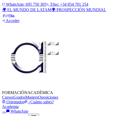
WhatsApp:
695 750 305
Tfno: +34 854 701 254
🌍 EL MUNDO DE LATAM
🌍 PROSPECCIÓN MUNDIAL
Acceder
FORMACIÓN
ACADÉMICA
Cursos
Grados
Masters
Oposiciones
Orientador
¿Cuánto sabes?
Academia
→
WhatsApp