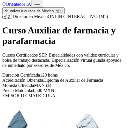
Orientador IA
Volver a cursos de
México
🇲🇽
🇲🇽
Director en México
ONLINE INTERACTIVO (M5)
Curso Auxiliar de farmacia y
parafarmacia
Cursos Certificados SEP
.
Especialidades con validez curricular y
bolsa de trabajo destacada.
Especialización virtual guiada apoyada
de inmediato por asesores de
México
.
Duración Certificada
120 horas
Acreditación Obtenida
Diploma de Auxiliar de Farmacia
Moneda Ofrecida
MXN ($)
Precio Matrícula
4,500 MXN
EMISOR DE MATRÍCULA