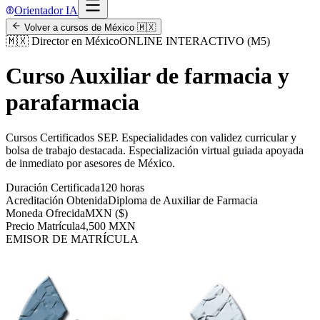
Orientador IA
Volver a cursos de
México
🇲🇽
🇲🇽
Director en México
ONLINE INTERACTIVO (M5)
Curso Auxiliar de farmacia y
parafarmacia
Cursos Certificados SEP
.
Especialidades con validez curricular y
bolsa de trabajo destacada.
Especialización virtual guiada apoyada
de inmediato por asesores de
México
.
Duración Certificada
120 horas
Acreditación Obtenida
Diploma de Auxiliar de Farmacia
Moneda Ofrecida
MXN ($)
Precio Matrícula
4,500 MXN
EMISOR DE MATRÍCULA