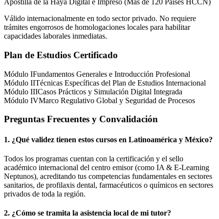
Apostilla de la Haya Digital e Impreso (Más de 120 Países HCCN)
Válido internacionalmente en todo sector privado. No requiere
trámites engorrosos de homologaciones locales para habilitar
capacidades laborales inmediatas.
Plan de Estudios Certificado
Módulo I
Fundamentos Generales e Introducción Profesional
Módulo II
Técnicas Específicas del Plan de Estudios Internacional
Módulo III
Casos Prácticos y Simulación Digital Integrada
Módulo IV
Marco Regulativo Global y Seguridad de Procesos
Preguntas Frecuentes y Convalidación
1. ¿Qué validez tienen estos cursos en Latinoamérica y
México
?
Todos los programas cuentan con la certificación y el sello
académico internacional del centro emisor (como
IA & E-Learning
Neptunos
), acreditando tus competencias fundamentales en sectores
sanitarios, de profilaxis dental, farmacéuticos o químicos en sectores
privados de toda la región.
2. ¿Cómo se tramita la asistencia local de mi tutor?