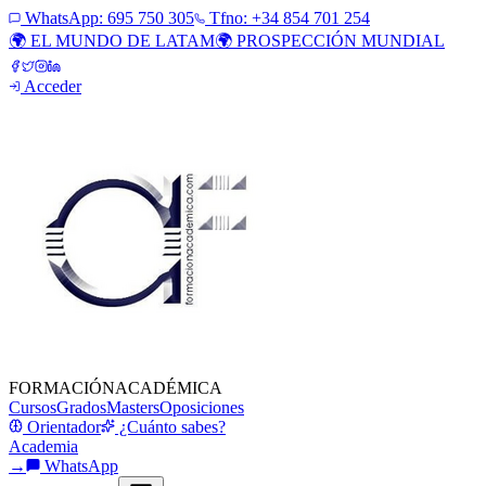
WhatsApp:
695 750 305
Tfno: +34 854 701 254
🌍 EL MUNDO DE LATAM
🌍 PROSPECCIÓN MUNDIAL
Acceder
FORMACIÓN
ACADÉMICA
Cursos
Grados
Masters
Oposiciones
Orientador
¿Cuánto sabes?
Academia
→
WhatsApp