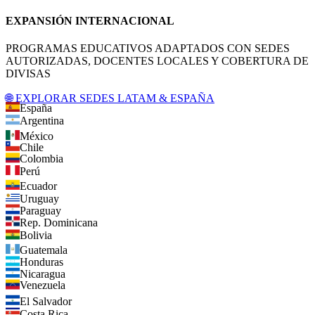
EXPANSIÓN INTERNACIONAL
PROGRAMAS EDUCATIVOS ADAPTADOS CON SEDES
AUTORIZADAS, DOCENTES LOCALES Y COBERTURA DE
DIVISAS
🌐 EXPLORAR SEDES LATAM & ESPAÑA
España
Argentina
México
Chile
Colombia
Perú
Ecuador
Uruguay
Paraguay
Rep. Dominicana
Bolivia
Guatemala
Honduras
Nicaragua
Venezuela
El Salvador
Costa Rica