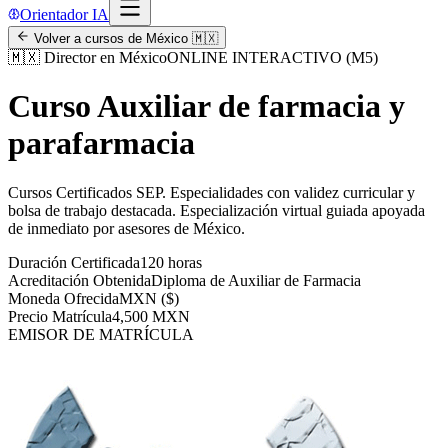
Orientador IA
Volver a cursos de
México
🇲🇽
🇲🇽
Director en México
ONLINE INTERACTIVO (M5)
Curso Auxiliar de farmacia y
parafarmacia
Cursos Certificados SEP
.
Especialidades con validez curricular y
bolsa de trabajo destacada.
Especialización virtual guiada apoyada
de inmediato por asesores de
México
.
Duración Certificada
120 horas
Acreditación Obtenida
Diploma de Auxiliar de Farmacia
Moneda Ofrecida
MXN ($)
Precio Matrícula
4,500 MXN
EMISOR DE MATRÍCULA