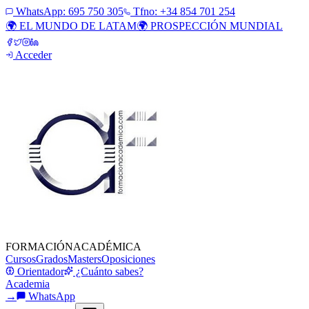
WhatsApp:
695 750 305
Tfno: +34 854 701 254
🌍 EL MUNDO DE LATAM
🌍 PROSPECCIÓN MUNDIAL
Acceder
FORMACIÓN
ACADÉMICA
Cursos
Grados
Masters
Oposiciones
Orientador
¿Cuánto sabes?
Academia
→
WhatsApp