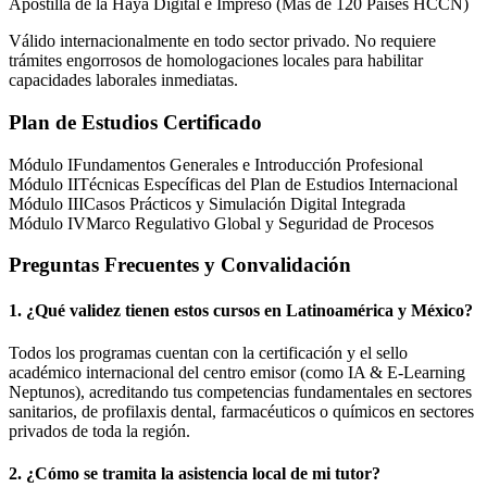
Apostilla de la Haya Digital e Impreso (Más de 120 Países HCCN)
Válido internacionalmente en todo sector privado. No requiere
trámites engorrosos de homologaciones locales para habilitar
capacidades laborales inmediatas.
Plan de Estudios Certificado
Módulo I
Fundamentos Generales e Introducción Profesional
Módulo II
Técnicas Específicas del Plan de Estudios Internacional
Módulo III
Casos Prácticos y Simulación Digital Integrada
Módulo IV
Marco Regulativo Global y Seguridad de Procesos
Preguntas Frecuentes y Convalidación
1. ¿Qué validez tienen estos cursos en Latinoamérica y
México
?
Todos los programas cuentan con la certificación y el sello
académico internacional del centro emisor (como
IA & E-Learning
Neptunos
), acreditando tus competencias fundamentales en sectores
sanitarios, de profilaxis dental, farmacéuticos o químicos en sectores
privados de toda la región.
2. ¿Cómo se tramita la asistencia local de mi tutor?