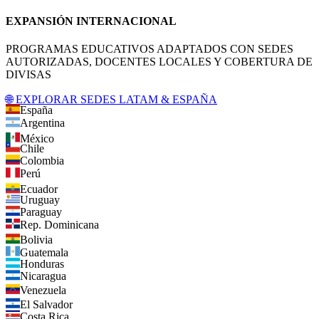
EXPANSIÓN INTERNACIONAL
PROGRAMAS EDUCATIVOS ADAPTADOS CON SEDES
AUTORIZADAS, DOCENTES LOCALES Y COBERTURA DE
DIVISAS
🌐 EXPLORAR SEDES LATAM & ESPAÑA
España
Argentina
México
Chile
Colombia
Perú
Ecuador
Uruguay
Paraguay
Rep. Dominicana
Bolivia
Guatemala
Honduras
Nicaragua
Venezuela
El Salvador
Costa Rica