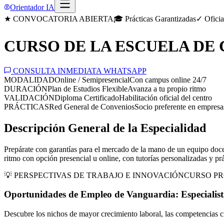
Orientador IA
★ CONVOCATORIA ABIERTA
🎓 Prácticas Garantizadas
✓ Oficia
CURSO DE LA ESCUELA DE
CONSULTA INMEDIATA WHATSAPP
MODALIDAD
Online / Semipresencial
Con campus online 24/7
DURACIÓN
Plan de Estudios Flexible
Avanza a tu propio ritmo
VALIDACIÓN
Diploma Certificado
Habilitación oficial del centro
PRÁCTICAS
Red General de Convenios
Socio preferente en empresa
Descripción General de la Especialidad
Prepárate con garantías para el mercado de la mano de un equipo doce
ritmo con opción presencial u online, con tutorías personalizadas y prá
💡 PERSPECTIVAS DE TRABAJO E INNOVACIÓN
CURSO PR
Oportunidades de Empleo de Vanguardia:
Especialis
Descubre los nichos de mayor crecimiento laboral, las competencias cr