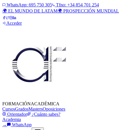
WhatsApp:
695 750 305
Tfno: +34 854 701 254
🌍 EL MUNDO DE LATAM
🌍 PROSPECCIÓN MUNDIAL
Acceder
FORMACIÓN
ACADÉMICA
Cursos
Grados
Masters
Oposiciones
Orientador
¿Cuánto sabes?
Academia
→
WhatsApp