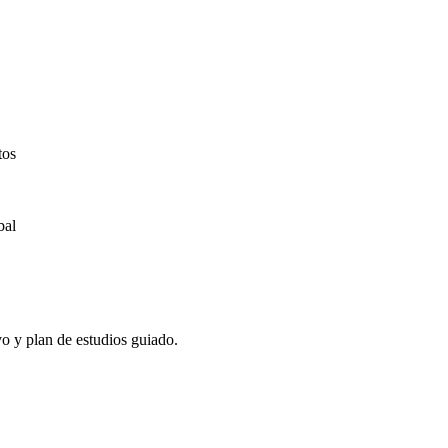
tos
bal
vo y plan de estudios guiado.