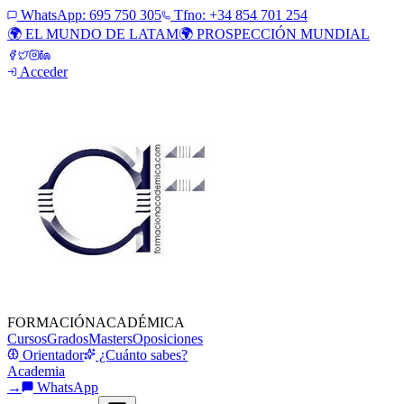
WhatsApp:
695 750 305
Tfno: +34 854 701 254
🌍 EL MUNDO DE LATAM
🌍 PROSPECCIÓN MUNDIAL
Acceder
FORMACIÓN
ACADÉMICA
Cursos
Grados
Masters
Oposiciones
Orientador
¿Cuánto sabes?
Academia
→
WhatsApp