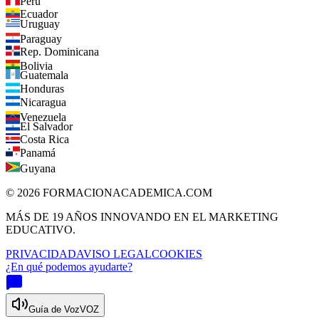
Perú
Ecuador
Uruguay
Paraguay
Rep. Dominicana
Bolivia
Guatemala
Honduras
Nicaragua
Venezuela
El Salvador
Costa Rica
Panamá
Guyana
©
2026
FORMACIONACADEMICA.COM
MÁS DE 19 AÑOS INNOVANDO EN EL MARKETING
EDUCATIVO.
PRIVACIDAD
AVISO LEGAL
COOKIES
¿En qué podemos ayudarte?
Guía de Voz
VOZ