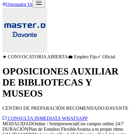
Orientador IA
★ CONVOCATORIA ABIERTA
💼 Empleo Fijo
✓ Oficial
OPOSICIONES AUXILIAR
DE BIBLIOTECAS Y
MUSEOS
CENTRO DE PREPARACIÓN RECOMENDADO:
DAVANTE
CONSULTA INMEDIATA WHATSAPP
MODALIDAD
Online / Semipresencial
Con campus online 24/7
DURACIÓN
Plan de Estudios Flexible
Avanza a tu propio ritmo