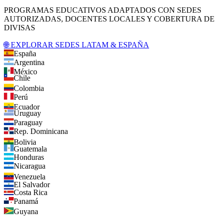
PROGRAMAS EDUCATIVOS ADAPTADOS CON SEDES
AUTORIZADAS, DOCENTES LOCALES Y COBERTURA DE
DIVISAS
🌐 EXPLORAR SEDES LATAM & ESPAÑA
España
Argentina
México
Chile
Colombia
Perú
Ecuador
Uruguay
Paraguay
Rep. Dominicana
Bolivia
Guatemala
Honduras
Nicaragua
Venezuela
El Salvador
Costa Rica
Panamá
Guyana