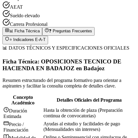
AEAT
Sueldo elevado
Carrera Profesional
📊 Ficha Técnica
❓ Preguntas Frecuentes
⭐ Indicadores E-A-T
📊 DATOS TÉCNICOS Y ESPECIFICACIONES OFICIALES
Ficha Técnica:
OPOSICIONES TECNICO DE
HACIENDA EN BADAJOZ
en
Badajoz
Resumen estructurado del programa formativo para orientar a
aspirantes y facilitar la consulta completa de detalles clave.
Concepto
Detalles Oficiales del Programa
Académico
Hasta la obtención de plaza (Preparación
Duración
continua de convocatorias)
Estimada
Ayudas al estudio y facilidades de pago
Precio /
(Mensualidades sin intereses)
Financiación
Online o Semipresencial con simulacros de
Modalidad de