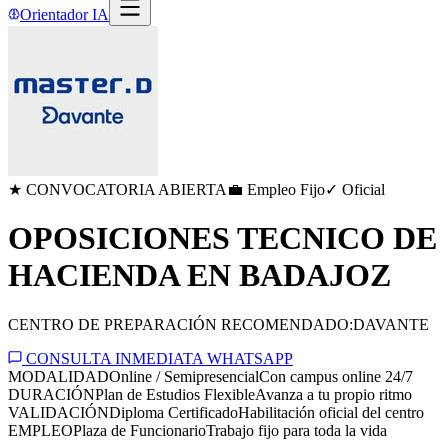
Orientador IA
★ CONVOCATORIA ABIERTA
💼 Empleo Fijo
✓ Oficial
OPOSICIONES TECNICO DE
HACIENDA EN BADAJOZ
CENTRO DE PREPARACIÓN RECOMENDADO:
DAVANTE
CONSULTA INMEDIATA WHATSAPP
MODALIDAD
Online / Semipresencial
Con campus online 24/7
DURACIÓN
Plan de Estudios Flexible
Avanza a tu propio ritmo
VALIDACIÓN
Diploma Certificado
Habilitación oficial del centro
EMPLEO
Plaza de Funcionario
Trabajo fijo para toda la vida