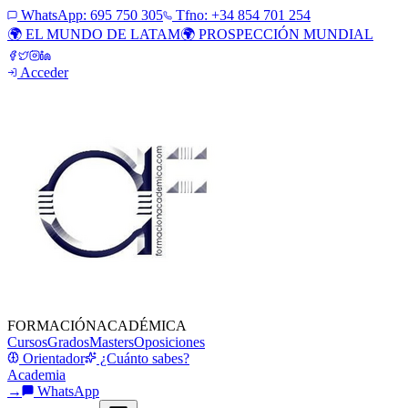
WhatsApp:
695 750 305
Tfno: +34 854 701 254
🌍 EL MUNDO DE LATAM
🌍 PROSPECCIÓN MUNDIAL
Acceder
FORMACIÓN
ACADÉMICA
Cursos
Grados
Masters
Oposiciones
Orientador
¿Cuánto sabes?
Academia
→
WhatsApp