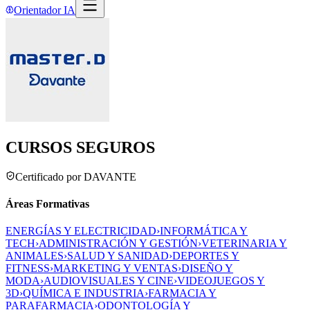
Orientador IA
CURSOS SEGUROS
Certificado por DAVANTE
Áreas Formativas
ENERGÍAS Y ELECTRICIDAD
›
INFORMÁTICA Y
TECH
›
ADMINISTRACIÓN Y GESTIÓN
›
VETERINARIA Y
ANIMALES
›
SALUD Y SANIDAD
›
DEPORTES Y
FITNESS
›
MARKETING Y VENTAS
›
DISEÑO Y
MODA
›
AUDIOVISUALES Y CINE
›
VIDEOJUEGOS Y
3D
›
QUÍMICA E INDUSTRIA
›
FARMACIA Y
PARAFARMACIA
›
ODONTOLOGÍA Y