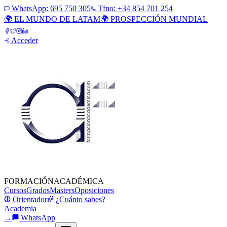
WhatsApp:
695 750 305
Tfno: +34 854 701 254
🌍 EL MUNDO DE LATAM
🌍 PROSPECCIÓN MUNDIAL
Acceder
FORMACIÓN
ACADÉMICA
Cursos
Grados
Masters
Oposiciones
Orientador
¿Cuánto sabes?
Academia
→
WhatsApp