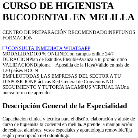
CURSO DE HIGIENISTA
BUCODENTAL EN MELILLA
CENTRO DE PREPARACIÓN RECOMENDADO:
NEPTUNOS
FORMACIÓN
CONSULTA INMEDIATA WHATSAPP
MODALIDAD
100 % ONLINE
Con campus online 24/7
DURACIÓN
Plan de Estudios Flexible
Avanza a tu propio ritmo
VALIDACIÓN
Diploma + Apostilla de la Haya
Válido en más de
120 países HCCN
EMPLEO
TODAS LAS EMPRESAS DEL SECTOR A TU
DISPOSICIÓN
Prácticas Red General de Convenios NO
SEGUIMIENTO Y TUTORÍA IA
CAMPUS VIRTUAL IA
Una
nueva forma de aprender
Descripción General de la Especialidad
Capacitación clínica y técnica para el diseño, elaboración y ajuste de
curso de higienista bucodental en melilla. Aprende la manipulación
de resinas, alambres, yesos especiales y aparatología removible/fija
según prescripción del odontólogo.