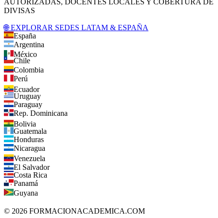
AUTORIZADAS, DOCENTES LOCALES Y COBERTURA DE
DIVISAS
🌐 EXPLORAR SEDES LATAM & ESPAÑA
España
Argentina
México
Chile
Colombia
Perú
Ecuador
Uruguay
Paraguay
Rep. Dominicana
Bolivia
Guatemala
Honduras
Nicaragua
Venezuela
El Salvador
Costa Rica
Panamá
Guyana
©
2026
FORMACIONACADEMICA.COM