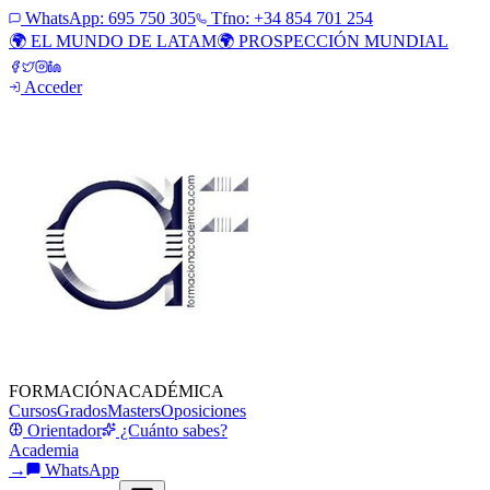
WhatsApp:
695 750 305
Tfno: +34 854 701 254
🌍 EL MUNDO DE LATAM
🌍 PROSPECCIÓN MUNDIAL
Acceder
FORMACIÓN
ACADÉMICA
Cursos
Grados
Masters
Oposiciones
Orientador
¿Cuánto sabes?
Academia
→
WhatsApp