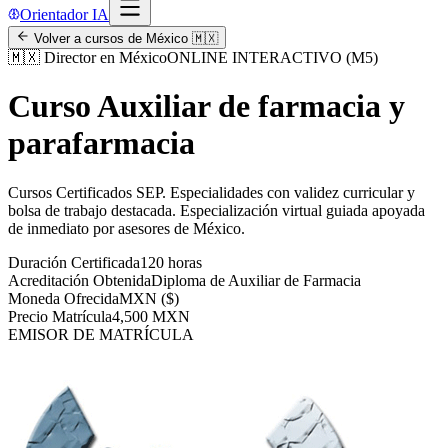
Orientador IA
Volver a cursos de
México
🇲🇽
🇲🇽
Director en México
ONLINE INTERACTIVO (M5)
Curso Auxiliar de farmacia y
parafarmacia
Cursos Certificados SEP
.
Especialidades con validez curricular y
bolsa de trabajo destacada.
Especialización virtual guiada apoyada
de inmediato por asesores de
México
.
Duración Certificada
120 horas
Acreditación Obtenida
Diploma de Auxiliar de Farmacia
Moneda Ofrecida
MXN ($)
Precio Matrícula
4,500 MXN
EMISOR DE MATRÍCULA