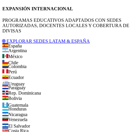
EXPANSIÓN INTERNACIONAL
PROGRAMAS EDUCATIVOS ADAPTADOS CON SEDES
AUTORIZADAS, DOCENTES LOCALES Y COBERTURA DE
DIVISAS
🌐 EXPLORAR SEDES LATAM & ESPAÑA
España
Argentina
México
Chile
Colombia
Perú
Ecuador
Uruguay
Paraguay
Rep. Dominicana
Bolivia
Guatemala
Honduras
Nicaragua
Venezuela
El Salvador
Costa Rica