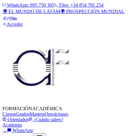
WhatsApp:
695 750 305
Tfno: +34 854 701 254
🌍 EL MUNDO DE LATAM
🌍 PROSPECCIÓN MUNDIAL
Acceder
FORMACIÓN
ACADÉMICA
Cursos
Grados
Masters
Oposiciones
Orientador
¿Cuánto sabes?
Academia
→
WhatsApp