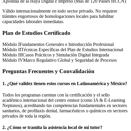
Apostilla de la Haya Digital e Impreso (Más de 120 Países HCCN)
Válido internacionalmente en todo sector privado. No requiere
trámites engorrosos de homologaciones locales para habilitar
capacidades laborales inmediatas.
Plan de Estudios Certificado
Módulo I
Fundamentos Generales e Introducción Profesional
Módulo II
Técnicas Específicas del Plan de Estudios Internacional
Módulo III
Casos Prácticos y Simulación Digital Integrada
Módulo IV
Marco Regulativo Global y Seguridad de Procesos
Preguntas Frecuentes y Convalidación
1. ¿Qué validez tienen estos cursos en Latinoamérica y
México
?
Todos los programas cuentan con la certificación y el sello
académico internacional del centro emisor (como
IA & E-Learning
Neptunos
), acreditando tus competencias fundamentales en sectores
sanitarios, de profilaxis dental, farmacéuticos o químicos en sectores
privados de toda la región.
2. ¿Cómo se tramita la asistencia local de mi tutor?