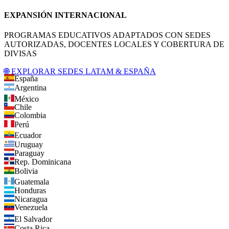
EXPANSIÓN INTERNACIONAL
PROGRAMAS EDUCATIVOS ADAPTADOS CON SEDES
AUTORIZADAS, DOCENTES LOCALES Y COBERTURA DE
DIVISAS
🌐 EXPLORAR SEDES LATAM & ESPAÑA
España
Argentina
México
Chile
Colombia
Perú
Ecuador
Uruguay
Paraguay
Rep. Dominicana
Bolivia
Guatemala
Honduras
Nicaragua
Venezuela
El Salvador
Costa Rica