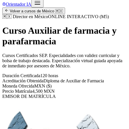
Orientador IA
Volver a cursos de
México
🇲🇽
🇲🇽
Director en México
ONLINE INTERACTIVO (M5)
Curso Auxiliar de farmacia y
parafarmacia
Cursos Certificados SEP
.
Especialidades con validez curricular y
bolsa de trabajo destacada.
Especialización virtual guiada apoyada
de inmediato por asesores de
México
.
Duración Certificada
120 horas
Acreditación Obtenida
Diploma de Auxiliar de Farmacia
Moneda Ofrecida
MXN ($)
Precio Matrícula
4,500 MXN
EMISOR DE MATRÍCULA