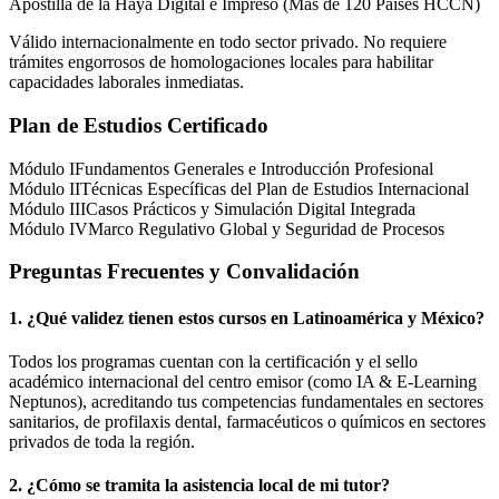
Apostilla de la Haya Digital e Impreso (Más de 120 Países HCCN)
Válido internacionalmente en todo sector privado. No requiere
trámites engorrosos de homologaciones locales para habilitar
capacidades laborales inmediatas.
Plan de Estudios Certificado
Módulo I
Fundamentos Generales e Introducción Profesional
Módulo II
Técnicas Específicas del Plan de Estudios Internacional
Módulo III
Casos Prácticos y Simulación Digital Integrada
Módulo IV
Marco Regulativo Global y Seguridad de Procesos
Preguntas Frecuentes y Convalidación
1. ¿Qué validez tienen estos cursos en Latinoamérica y
México
?
Todos los programas cuentan con la certificación y el sello
académico internacional del centro emisor (como
IA & E-Learning
Neptunos
), acreditando tus competencias fundamentales en sectores
sanitarios, de profilaxis dental, farmacéuticos o químicos en sectores
privados de toda la región.
2. ¿Cómo se tramita la asistencia local de mi tutor?