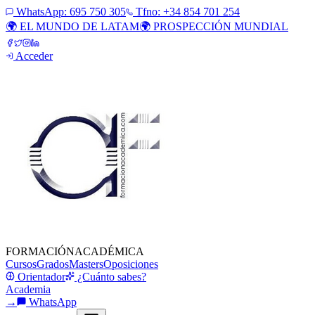
WhatsApp:
695 750 305
Tfno: +34 854 701 254
🌍 EL MUNDO DE LATAM
🌍 PROSPECCIÓN MUNDIAL
Acceder
FORMACIÓN
ACADÉMICA
Cursos
Grados
Masters
Oposiciones
Orientador
¿Cuánto sabes?
Academia
→
WhatsApp