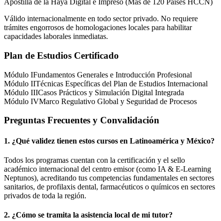
Apostilla de la Haya Digital e Impreso (Más de 120 Países HCCN)
Válido internacionalmente en todo sector privado. No requiere
trámites engorrosos de homologaciones locales para habilitar
capacidades laborales inmediatas.
Plan de Estudios Certificado
Módulo I
Fundamentos Generales e Introducción Profesional
Módulo II
Técnicas Específicas del Plan de Estudios Internacional
Módulo III
Casos Prácticos y Simulación Digital Integrada
Módulo IV
Marco Regulativo Global y Seguridad de Procesos
Preguntas Frecuentes y Convalidación
1. ¿Qué validez tienen estos cursos en Latinoamérica y
México
?
Todos los programas cuentan con la certificación y el sello
académico internacional del centro emisor (como
IA & E-Learning
Neptunos
), acreditando tus competencias fundamentales en sectores
sanitarios, de profilaxis dental, farmacéuticos o químicos en sectores
privados de toda la región.
2. ¿Cómo se tramita la asistencia local de mi tutor?