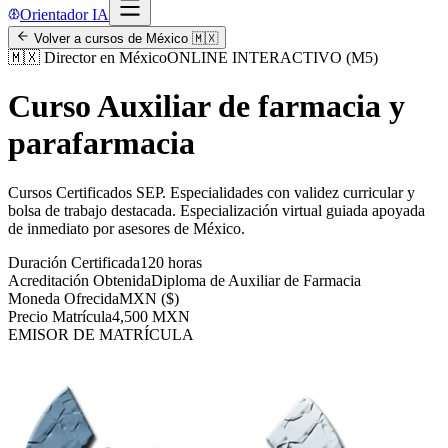
Orientador IA
Volver a cursos de
México
🇲🇽
🇲🇽
Director en México
ONLINE INTERACTIVO (M5)
Curso Auxiliar de farmacia y
parafarmacia
Cursos Certificados SEP
.
Especialidades con validez curricular y
bolsa de trabajo destacada.
Especialización virtual guiada apoyada
de inmediato por asesores de
México
.
Duración Certificada
120 horas
Acreditación Obtenida
Diploma de Auxiliar de Farmacia
Moneda Ofrecida
MXN ($)
Precio Matrícula
4,500 MXN
EMISOR DE MATRÍCULA