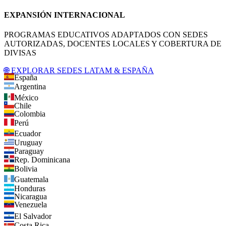
EXPANSIÓN INTERNACIONAL
PROGRAMAS EDUCATIVOS ADAPTADOS CON SEDES
AUTORIZADAS, DOCENTES LOCALES Y COBERTURA DE
DIVISAS
🌐 EXPLORAR SEDES LATAM & ESPAÑA
España
Argentina
México
Chile
Colombia
Perú
Ecuador
Uruguay
Paraguay
Rep. Dominicana
Bolivia
Guatemala
Honduras
Nicaragua
Venezuela
El Salvador
Costa Rica