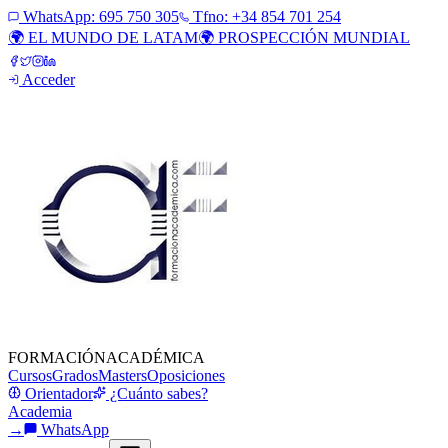
WhatsApp:
695 750 305
Tfno: +34 854 701 254
🌍 EL MUNDO DE LATAM
🌍 PROSPECCIÓN MUNDIAL
Acceder
FORMACIÓN
ACADÉMICA
Cursos
Grados
Masters
Oposiciones
Orientador
¿Cuánto sabes?
Academia
→
WhatsApp