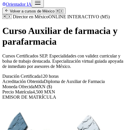
Orientador IA
Volver a cursos de
México
🇲🇽
🇲🇽
Director en México
ONLINE INTERACTIVO (M5)
Curso Auxiliar de farmacia y
parafarmacia
Cursos Certificados SEP
.
Especialidades con validez curricular y
bolsa de trabajo destacada.
Especialización virtual guiada apoyada
de inmediato por asesores de
México
.
Duración Certificada
120 horas
Acreditación Obtenida
Diploma de Auxiliar de Farmacia
Moneda Ofrecida
MXN ($)
Precio Matrícula
4,500 MXN
EMISOR DE MATRÍCULA