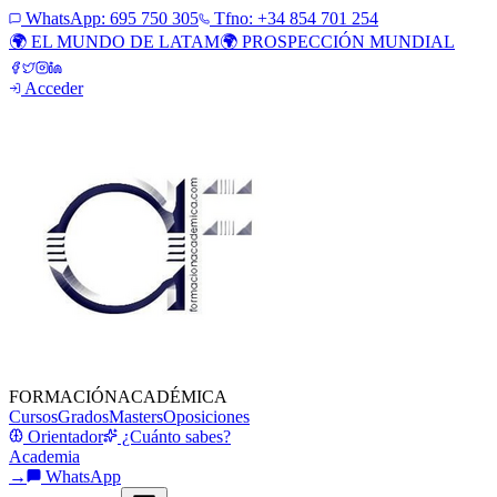
WhatsApp:
695 750 305
Tfno: +34 854 701 254
🌍 EL MUNDO DE LATAM
🌍 PROSPECCIÓN MUNDIAL
Acceder
FORMACIÓN
ACADÉMICA
Cursos
Grados
Masters
Oposiciones
Orientador
¿Cuánto sabes?
Academia
→
WhatsApp