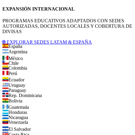
EXPANSIÓN INTERNACIONAL
PROGRAMAS EDUCATIVOS ADAPTADOS CON SEDES
AUTORIZADAS, DOCENTES LOCALES Y COBERTURA DE
DIVISAS
🌐 EXPLORAR SEDES LATAM & ESPAÑA
España
Argentina
México
Chile
Colombia
Perú
Ecuador
Uruguay
Paraguay
Rep. Dominicana
Bolivia
Guatemala
Honduras
Nicaragua
Venezuela
El Salvador
Costa Rica