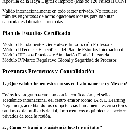
Apostilla de la Haya Digital e Impreso (Más de 120 Países HCCN)
Válido internacionalmente en todo sector privado. No requiere
trámites engorrosos de homologaciones locales para habilitar
capacidades laborales inmediatas.
Plan de Estudios Certificado
Módulo I
Fundamentos Generales e Introducción Profesional
Módulo II
Técnicas Específicas del Plan de Estudios Internacional
Módulo III
Casos Prácticos y Simulación Digital Integrada
Módulo IV
Marco Regulativo Global y Seguridad de Procesos
Preguntas Frecuentes y Convalidación
1. ¿Qué validez tienen estos cursos en Latinoamérica y
México
?
Todos los programas cuentan con la certificación y el sello
académico internacional del centro emisor (como
IA & E-Learning
Neptunos
), acreditando tus competencias fundamentales en sectores
sanitarios, de profilaxis dental, farmacéuticos o químicos en sectores
privados de toda la región.
2. ¿Cómo se tramita la asistencia local de mi tutor?