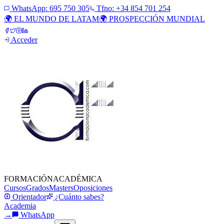
WhatsApp:
695 750 305
Tfno: +34 854 701 254
🌍 EL MUNDO DE LATAM
🌍 PROSPECCIÓN MUNDIAL
Acceder
FORMACIÓN
ACADÉMICA
Cursos
Grados
Masters
Oposiciones
Orientador
¿Cuánto sabes?
Academia
→
WhatsApp