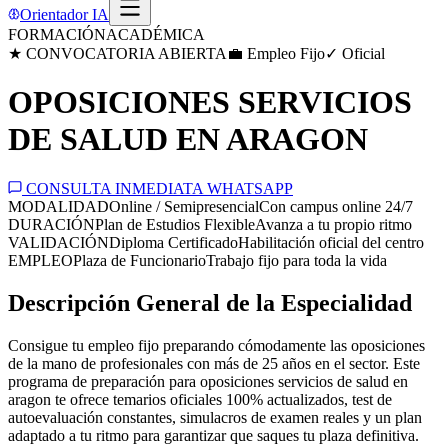
Orientador IA
FORMACIÓN
ACADÉMICA
★ CONVOCATORIA ABIERTA
💼 Empleo Fijo
✓ Oficial
OPOSICIONES SERVICIOS
DE SALUD EN ARAGON
CONSULTA INMEDIATA WHATSAPP
MODALIDAD
Online / Semipresencial
Con campus online 24/7
DURACIÓN
Plan de Estudios Flexible
Avanza a tu propio ritmo
VALIDACIÓN
Diploma Certificado
Habilitación oficial del centro
EMPLEO
Plaza de Funcionario
Trabajo fijo para toda la vida
Descripción General de la Especialidad
Consigue tu empleo fijo preparando cómodamente las oposiciones
de la mano de profesionales con más de 25 años en el sector. Este
programa de preparación para oposiciones servicios de salud en
aragon te ofrece temarios oficiales 100% actualizados, test de
autoevaluación constantes, simulacros de examen reales y un plan
adaptado a tu ritmo para garantizar que saques tu plaza definitiva.