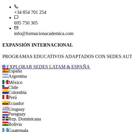
+34 854 701 254
695 750 305
info@formacionacademica.com
EXPANSIÓN INTERNACIONAL
PROGRAMAS EDUCATIVOS ADAPTADOS CON SEDES AUTO
🌐 EXPLORAR SEDES LATAM & ESPAÑA
España
Argentina
México
Chile
Colombia
Perú
Ecuador
Uruguay
Paraguay
Rep. Dominicana
Bolivia
Guatemala