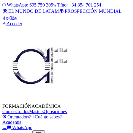
WhatsApp:
695 750 305
Tfno: +34 854 701 254
🌍 EL MUNDO DE LATAM
🌍 PROSPECCIÓN MUNDIAL
Acceder
FORMACIÓN
ACADÉMICA
Cursos
Grados
Masters
Oposiciones
Orientador
¿Cuánto sabes?
Academia
→
WhatsApp