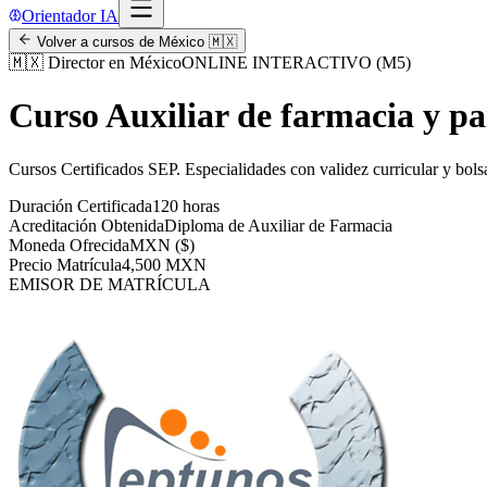
Orientador IA
Volver a cursos de
México
🇲🇽
🇲🇽
Director en México
ONLINE INTERACTIVO (M5)
Curso Auxiliar de farmacia y p
Cursos Certificados SEP
.
Especialidades con validez curricular y bols
Duración Certificada
120 horas
Acreditación Obtenida
Diploma de Auxiliar de Farmacia
Moneda Ofrecida
MXN ($)
Precio Matrícula
4,500 MXN
EMISOR DE MATRÍCULA