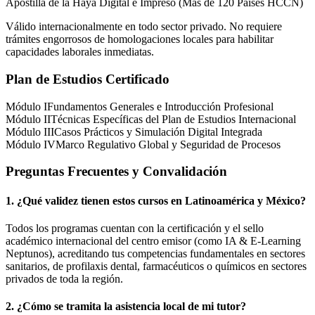
Apostilla de la Haya Digital e Impreso (Más de 120 Países HCCN)
Válido internacionalmente en todo sector privado. No requiere
trámites engorrosos de homologaciones locales para habilitar
capacidades laborales inmediatas.
Plan de Estudios Certificado
Módulo I
Fundamentos Generales e Introducción Profesional
Módulo II
Técnicas Específicas del Plan de Estudios Internacional
Módulo III
Casos Prácticos y Simulación Digital Integrada
Módulo IV
Marco Regulativo Global y Seguridad de Procesos
Preguntas Frecuentes y Convalidación
1. ¿Qué validez tienen estos cursos en Latinoamérica y
México
?
Todos los programas cuentan con la certificación y el sello
académico internacional del centro emisor (como
IA & E-Learning
Neptunos
), acreditando tus competencias fundamentales en sectores
sanitarios, de profilaxis dental, farmacéuticos o químicos en sectores
privados de toda la región.
2. ¿Cómo se tramita la asistencia local de mi tutor?