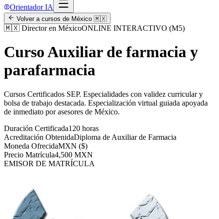
Orientador IA
Volver a cursos de
México
🇲🇽
🇲🇽
Director en México
ONLINE INTERACTIVO (M5)
Curso Auxiliar de farmacia y
parafarmacia
Cursos Certificados SEP
.
Especialidades con validez curricular y
bolsa de trabajo destacada.
Especialización virtual guiada apoyada
de inmediato por asesores de
México
.
Duración Certificada
120 horas
Acreditación Obtenida
Diploma de Auxiliar de Farmacia
Moneda Ofrecida
MXN ($)
Precio Matrícula
4,500 MXN
EMISOR DE MATRÍCULA