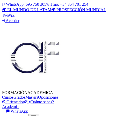
WhatsApp:
695 750 305
Tfno: +34 854 701 254
🌍 EL MUNDO DE LATAM
🌍 PROSPECCIÓN MUNDIAL
Acceder
FORMACIÓN
ACADÉMICA
Cursos
Grados
Masters
Oposiciones
Orientador
¿Cuánto sabes?
Academia
→
WhatsApp