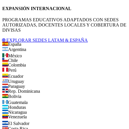
EXPANSIÓN INTERNACIONAL
PROGRAMAS EDUCATIVOS ADAPTADOS CON SEDES
AUTORIZADAS, DOCENTES LOCALES Y COBERTURA DE
DIVISAS
🌐 EXPLORAR SEDES LATAM & ESPAÑA
España
Argentina
México
Chile
Colombia
Perú
Ecuador
Uruguay
Paraguay
Rep. Dominicana
Bolivia
Guatemala
Honduras
Nicaragua
Venezuela
El Salvador
Costa Rica