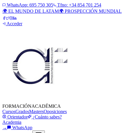
WhatsApp:
695 750 305
Tfno: +34 854 701 254
🌍 EL MUNDO DE LATAM
🌍 PROSPECCIÓN MUNDIAL
Acceder
FORMACIÓN
ACADÉMICA
Cursos
Grados
Masters
Oposiciones
Orientador
¿Cuánto sabes?
Academia
→
WhatsApp