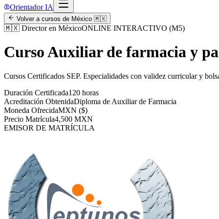
Orientador IA
Volver a cursos de
México
🇲🇽
🇲🇽
Director en México
ONLINE INTERACTIVO (M5)
Curso Auxiliar de farmacia y p
Cursos Certificados SEP
.
Especialidades con validez curricular y bols
Duración Certificada
120 horas
Acreditación Obtenida
Diploma de Auxiliar de Farmacia
Moneda Ofrecida
MXN ($)
Precio Matrícula
4,500 MXN
EMISOR DE MATRÍCULA