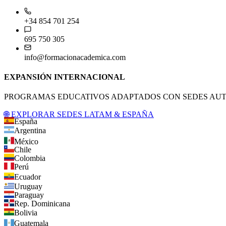
+34 854 701 254
695 750 305
info@formacionacademica.com
EXPANSIÓN INTERNACIONAL
PROGRAMAS EDUCATIVOS ADAPTADOS CON SEDES AUTO
🌐 EXPLORAR SEDES LATAM & ESPAÑA
España
Argentina
México
Chile
Colombia
Perú
Ecuador
Uruguay
Paraguay
Rep. Dominicana
Bolivia
Guatemala