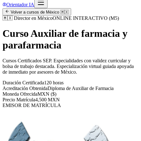
Orientador IA
Volver a cursos de
México
🇲🇽
🇲🇽
Director en México
ONLINE INTERACTIVO (M5)
Curso Auxiliar de farmacia y
parafarmacia
Cursos Certificados SEP
.
Especialidades con validez curricular y
bolsa de trabajo destacada.
Especialización virtual guiada apoyada
de inmediato por asesores de
México
.
Duración Certificada
120 horas
Acreditación Obtenida
Diploma de Auxiliar de Farmacia
Moneda Ofrecida
MXN ($)
Precio Matrícula
4,500 MXN
EMISOR DE MATRÍCULA