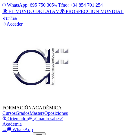
WhatsApp:
695 750 305
Tfno: +34 854 701 254
🌍 EL MUNDO DE LATAM
🌍 PROSPECCIÓN MUNDIAL
Acceder
FORMACIÓN
ACADÉMICA
Cursos
Grados
Masters
Oposiciones
Orientador
¿Cuánto sabes?
Academia
→
WhatsApp