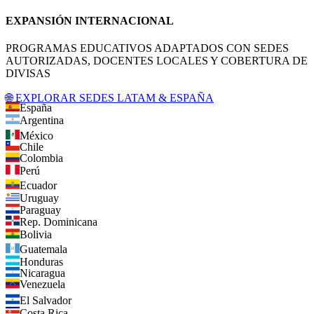
EXPANSIÓN INTERNACIONAL
PROGRAMAS EDUCATIVOS ADAPTADOS CON SEDES
AUTORIZADAS, DOCENTES LOCALES Y COBERTURA DE
DIVISAS
🌐 EXPLORAR SEDES LATAM & ESPAÑA
España
Argentina
México
Chile
Colombia
Perú
Ecuador
Uruguay
Paraguay
Rep. Dominicana
Bolivia
Guatemala
Honduras
Nicaragua
Venezuela
El Salvador
Costa Rica