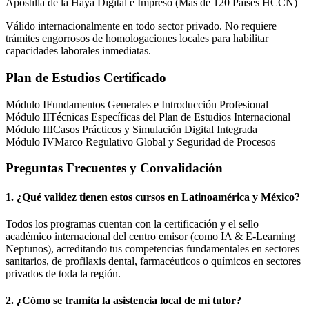
Apostilla de la Haya Digital e Impreso (Más de 120 Países HCCN)
Válido internacionalmente en todo sector privado. No requiere
trámites engorrosos de homologaciones locales para habilitar
capacidades laborales inmediatas.
Plan de Estudios Certificado
Módulo I
Fundamentos Generales e Introducción Profesional
Módulo II
Técnicas Específicas del Plan de Estudios Internacional
Módulo III
Casos Prácticos y Simulación Digital Integrada
Módulo IV
Marco Regulativo Global y Seguridad de Procesos
Preguntas Frecuentes y Convalidación
1. ¿Qué validez tienen estos cursos en Latinoamérica y
México
?
Todos los programas cuentan con la certificación y el sello
académico internacional del centro emisor (como
IA & E-Learning
Neptunos
), acreditando tus competencias fundamentales en sectores
sanitarios, de profilaxis dental, farmacéuticos o químicos en sectores
privados de toda la región.
2. ¿Cómo se tramita la asistencia local de mi tutor?