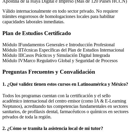
Apostilla de la Haya Digital e Impreso (Más de 120 Países HCCN)
Válido internacionalmente en todo sector privado. No requiere
trámites engorrosos de homologaciones locales para habilitar
capacidades laborales inmediatas.
Plan de Estudios Certificado
Módulo I
Fundamentos Generales e Introducción Profesional
Módulo II
Técnicas Específicas del Plan de Estudios Internacional
Módulo III
Casos Prácticos y Simulación Digital Integrada
Módulo IV
Marco Regulativo Global y Seguridad de Procesos
Preguntas Frecuentes y Convalidación
1. ¿Qué validez tienen estos cursos en Latinoamérica y
México
?
Todos los programas cuentan con la certificación y el sello
académico internacional del centro emisor (como
IA & E-Learning
Neptunos
), acreditando tus competencias fundamentales en sectores
sanitarios, de profilaxis dental, farmacéuticos o químicos en sectores
privados de toda la región.
2. ¿Cómo se tramita la asistencia local de mi tutor?