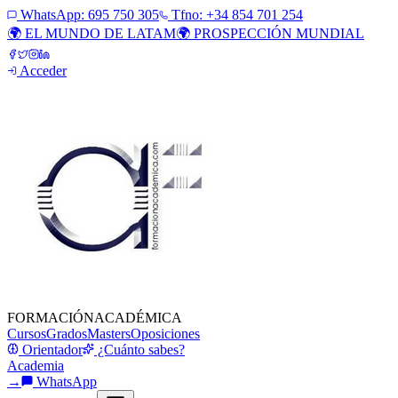
WhatsApp:
695 750 305
Tfno: +34 854 701 254
🌍 EL MUNDO DE LATAM
🌍 PROSPECCIÓN MUNDIAL
Acceder
FORMACIÓN
ACADÉMICA
Cursos
Grados
Masters
Oposiciones
Orientador
¿Cuánto sabes?
Academia
→
WhatsApp