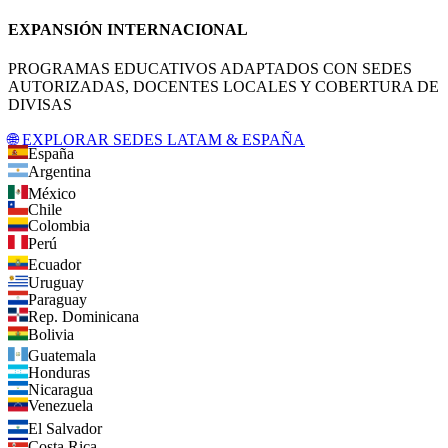
EXPANSIÓN INTERNACIONAL
PROGRAMAS EDUCATIVOS ADAPTADOS CON SEDES
AUTORIZADAS, DOCENTES LOCALES Y COBERTURA DE
DIVISAS
🌐 EXPLORAR SEDES LATAM & ESPAÑA
España
Argentina
México
Chile
Colombia
Perú
Ecuador
Uruguay
Paraguay
Rep. Dominicana
Bolivia
Guatemala
Honduras
Nicaragua
Venezuela
El Salvador
Costa Rica