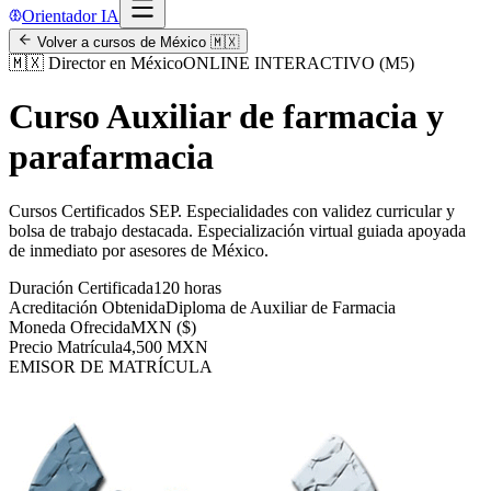
Orientador IA
Volver a cursos de
México
🇲🇽
🇲🇽
Director en México
ONLINE INTERACTIVO (M5)
Curso Auxiliar de farmacia y
parafarmacia
Cursos Certificados SEP
.
Especialidades con validez curricular y
bolsa de trabajo destacada.
Especialización virtual guiada apoyada
de inmediato por asesores de
México
.
Duración Certificada
120 horas
Acreditación Obtenida
Diploma de Auxiliar de Farmacia
Moneda Ofrecida
MXN ($)
Precio Matrícula
4,500 MXN
EMISOR DE MATRÍCULA