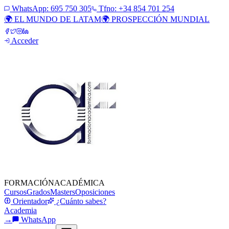
WhatsApp:
695 750 305
Tfno: +34 854 701 254
🌍 EL MUNDO DE LATAM
🌍 PROSPECCIÓN MUNDIAL
Acceder
FORMACIÓN
ACADÉMICA
Cursos
Grados
Masters
Oposiciones
Orientador
¿Cuánto sabes?
Academia
→
WhatsApp