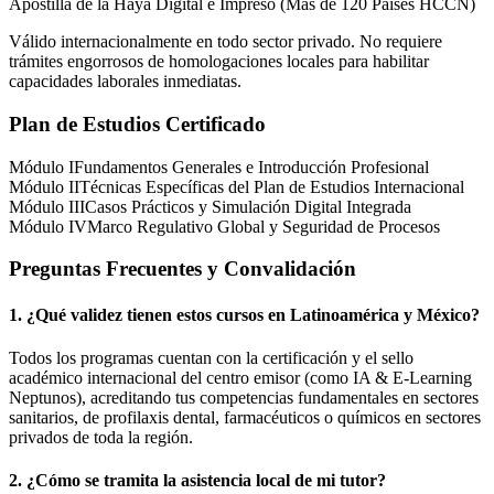
Apostilla de la Haya Digital e Impreso (Más de 120 Países HCCN)
Válido internacionalmente en todo sector privado. No requiere
trámites engorrosos de homologaciones locales para habilitar
capacidades laborales inmediatas.
Plan de Estudios Certificado
Módulo I
Fundamentos Generales e Introducción Profesional
Módulo II
Técnicas Específicas del Plan de Estudios Internacional
Módulo III
Casos Prácticos y Simulación Digital Integrada
Módulo IV
Marco Regulativo Global y Seguridad de Procesos
Preguntas Frecuentes y Convalidación
1. ¿Qué validez tienen estos cursos en Latinoamérica y
México
?
Todos los programas cuentan con la certificación y el sello
académico internacional del centro emisor (como
IA & E-Learning
Neptunos
), acreditando tus competencias fundamentales en sectores
sanitarios, de profilaxis dental, farmacéuticos o químicos en sectores
privados de toda la región.
2. ¿Cómo se tramita la asistencia local de mi tutor?