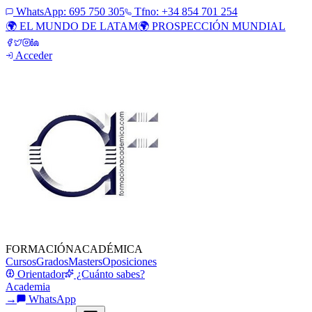
WhatsApp:
695 750 305
Tfno: +34 854 701 254
🌍 EL MUNDO DE LATAM
🌍 PROSPECCIÓN MUNDIAL
Acceder
FORMACIÓN
ACADÉMICA
Cursos
Grados
Masters
Oposiciones
Orientador
¿Cuánto sabes?
Academia
→
WhatsApp