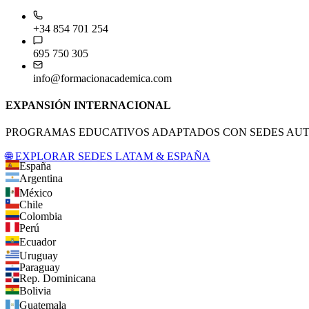
+34 854 701 254
695 750 305
info@formacionacademica.com
EXPANSIÓN INTERNACIONAL
PROGRAMAS EDUCATIVOS ADAPTADOS CON SEDES AUTO
🌐 EXPLORAR SEDES LATAM & ESPAÑA
España
Argentina
México
Chile
Colombia
Perú
Ecuador
Uruguay
Paraguay
Rep. Dominicana
Bolivia
Guatemala