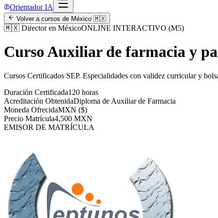
Orientador IA
Volver a cursos de
México
🇲🇽
🇲🇽
Director en México
ONLINE INTERACTIVO (M5)
Curso Auxiliar de farmacia y p
Cursos Certificados SEP
.
Especialidades con validez curricular y bols
Duración Certificada
120 horas
Acreditación Obtenida
Diploma de Auxiliar de Farmacia
Moneda Ofrecida
MXN ($)
Precio Matrícula
4,500 MXN
EMISOR DE MATRÍCULA