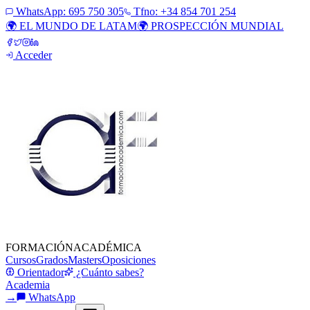
WhatsApp:
695 750 305
Tfno: +34 854 701 254
🌍 EL MUNDO DE LATAM
🌍 PROSPECCIÓN MUNDIAL
Acceder
FORMACIÓN
ACADÉMICA
Cursos
Grados
Masters
Oposiciones
Orientador
¿Cuánto sabes?
Academia
→
WhatsApp