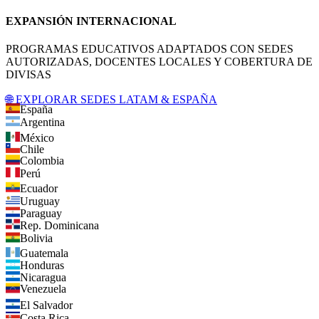
EXPANSIÓN INTERNACIONAL
PROGRAMAS EDUCATIVOS ADAPTADOS CON SEDES
AUTORIZADAS, DOCENTES LOCALES Y COBERTURA DE
DIVISAS
🌐 EXPLORAR SEDES LATAM & ESPAÑA
España
Argentina
México
Chile
Colombia
Perú
Ecuador
Uruguay
Paraguay
Rep. Dominicana
Bolivia
Guatemala
Honduras
Nicaragua
Venezuela
El Salvador
Costa Rica