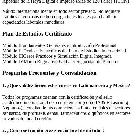
Apostilla de la Haya Digital e Impreso (Más de 120 Países HCCN)
Válido internacionalmente en todo sector privado. No requiere
trámites engorrosos de homologaciones locales para habilitar
capacidades laborales inmediatas.
Plan de Estudios Certificado
Módulo I
Fundamentos Generales e Introducción Profesional
Módulo II
Técnicas Específicas del Plan de Estudios Internacional
Módulo III
Casos Prácticos y Simulación Digital Integrada
Módulo IV
Marco Regulativo Global y Seguridad de Procesos
Preguntas Frecuentes y Convalidación
1. ¿Qué validez tienen estos cursos en Latinoamérica y
México
?
Todos los programas cuentan con la certificación y el sello
académico internacional del centro emisor (como
IA & E-Learning
Neptunos
), acreditando tus competencias fundamentales en sectores
sanitarios, de profilaxis dental, farmacéuticos o químicos en sectores
privados de toda la región.
2. ¿Cómo se tramita la asistencia local de mi tutor?