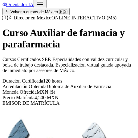
Orientador IA
Volver a cursos de
México
🇲🇽
🇲🇽
Director en México
ONLINE INTERACTIVO (M5)
Curso Auxiliar de farmacia y
parafarmacia
Cursos Certificados SEP
.
Especialidades con validez curricular y
bolsa de trabajo destacada.
Especialización virtual guiada apoyada
de inmediato por asesores de
México
.
Duración Certificada
120 horas
Acreditación Obtenida
Diploma de Auxiliar de Farmacia
Moneda Ofrecida
MXN ($)
Precio Matrícula
4,500 MXN
EMISOR DE MATRÍCULA