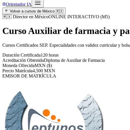
Orientador IA
Volver a cursos de
México
🇲🇽
🇲🇽
Director en México
ONLINE INTERACTIVO (M5)
Curso Auxiliar de farmacia y p
Cursos Certificados SEP
.
Especialidades con validez curricular y bols
Duración Certificada
120 horas
Acreditación Obtenida
Diploma de Auxiliar de Farmacia
Moneda Ofrecida
MXN ($)
Precio Matrícula
4,500 MXN
EMISOR DE MATRÍCULA