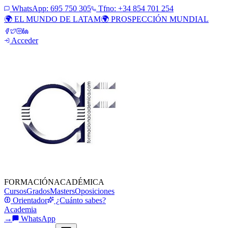
WhatsApp:
695 750 305
Tfno: +34 854 701 254
🌍 EL MUNDO DE LATAM
🌍 PROSPECCIÓN MUNDIAL
Acceder
FORMACIÓN
ACADÉMICA
Cursos
Grados
Masters
Oposiciones
Orientador
¿Cuánto sabes?
Academia
→
WhatsApp