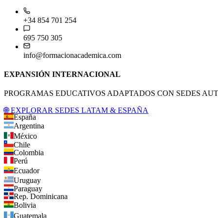
+34 854 701 254
695 750 305
info@formacionacademica.com
EXPANSIÓN INTERNACIONAL
PROGRAMAS EDUCATIVOS ADAPTADOS CON SEDES AUTO
🌐 EXPLORAR SEDES LATAM & ESPAÑA
España
Argentina
México
Chile
Colombia
Perú
Ecuador
Uruguay
Paraguay
Rep. Dominicana
Bolivia
Guatemala